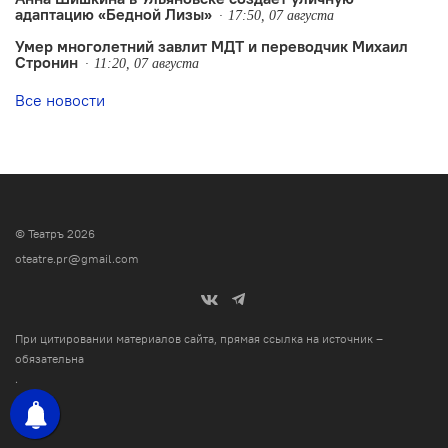
адаптацию «Бедной Лизы»
17:50, 07 августа
Умер многолетний завлит МДТ и переводчик Михаил
Стронин
11:20, 07 августа
Все новости
© Театръ 2026
oteatre.pr@gmail.com
При цитировании материалов сайта, прямая ссылка на источник –
обязательна
.