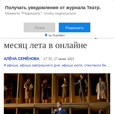
Получать уведомления от журнала Театр.
Нажмите "Разрешить", чтобы подписаться.
Позже
Разрешить
28 июня — 4 июля: второй
by PushAlert
месяц лета в онлайне
АЛЁНА СЕМЁНОВА
17:33, 27 июня 2021
афиша
,
афиша завтрашнего дня
,
афиша июля
,
спектакли бесплатно онлайн