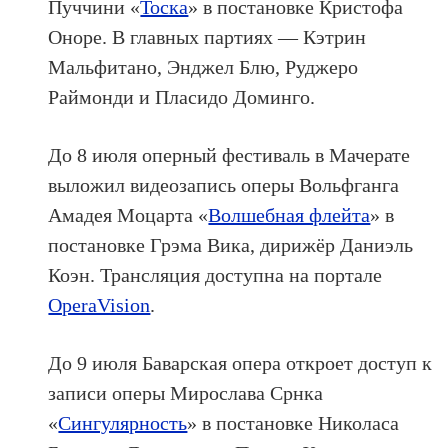
Пуччини «
Тоска
» в постановке Кристофа
Оноре. В главных партиях — Кэтрин
Мальфитано, Энджел Блю, Руджеро
Раймонди и Пласидо Доминго.
До 8 июля оперный фестиваль в Мачерате
выложил видеозапись оперы Вольфганга
Амадея Моцарта «
Волшебная флейта
» в
постановке Грэма Вика, дирижёр Даниэль
Коэн. Трансляция доступна на портале
OperaVision
.
До 9 июля Баварская опера откроет доступ к
записи оперы Мирослава Срнка
«
Сингулярность
» в постановке Николаса