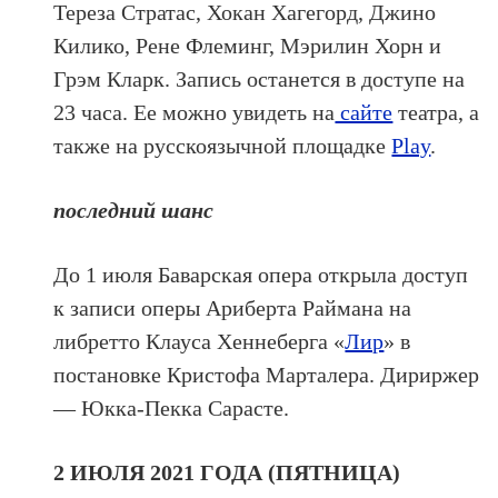
Тереза Стратас, Хокан Хагегорд, Джино
Килико, Рене Флеминг, Мэрилин Хорн и
Грэм Кларк. Запись останется в доступе на
23 часа. Ее можно увидеть на
сайте
театра, а
также на русскоязычной площадке
Play
.
последний шанс
До 1 июля Баварская опера открыла доступ
к записи оперы Ариберта Раймана на
либретто Клауса Хеннеберга «
Лир
» в
постановке Кристофа Марталера. Дириржер
— Юкка-Пекка Сарасте.
2 ИЮЛЯ 2021 ГОДА (ПЯТНИЦА)