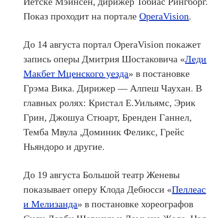
Йетске Мэйнсен, дирижёр Тобиас Рингборг.
Показ проходит на портале
OperaVision
.
До 14 августа портал OperaVision покажет
запись оперы Дмитрия Шостаковича «
Леди
Макбет Мценского уезда
» в постановке
Грэма Вика. Дирижер — Алпеш Чаухан. В
главных ролях: Кристал Е.Уильямс, Эрик
Грин, Джошуа Стюарт, Бренден Ганнел,
Темба Мвула ,Доминик Феликс, Грейс
Ньяндоро и другие.
До 19 августа Большой театр Женевы
показывает оперу Клода Дебюсси «
Пеллеас
и Мелизанда
» в постановке хореографов