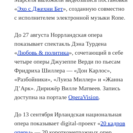
«
Эхо с Джехни Бет
», созданную совместно
с исполнителем электронной музыки Rone.
До 27 августа Норрландская опера
показывает спектакль Дэна Турдена
«
Любовь & политика
», сочетающий в себе
четыре оперы Джузеппе Верди по пьесам
Фридриха Шиллера — «Дон Карлос»,
«Разбойники», «Луиза Миллер» и «Жанна
Д’Арк». Дирижёр Вилле Матвеев. Запись
доступна на портале
OperaVision
.
До 13 сентября Ирландская национальная
опера показывает digital-проект «
20 кадров
оперы
» — 20 короткометражных опер,