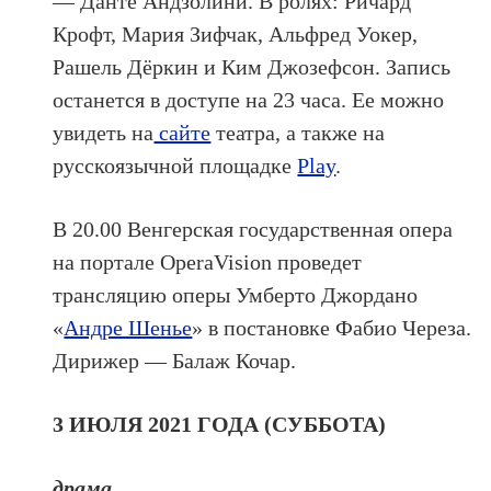
— Данте Андзолини. В ролях: Ричард
Крофт, Мария Зифчак, Альфред Уокер,
Рашель Дёркин и Ким Джозефсон. Запись
останется в доступе на 23 часа. Ее можно
увидеть на
сайте
театра, а также на
русскоязычной площадке
Play
.
В 20.00 Венгерская государственная опера
на портале OperaVision проведет
трансляцию оперы Умберто Джордано
«
Андре Шенье
» в постановке Фабио Череза.
Дирижер — Балаж Кочар.
3 ИЮЛЯ 2021 ГОДА (СУББОТА)
драма