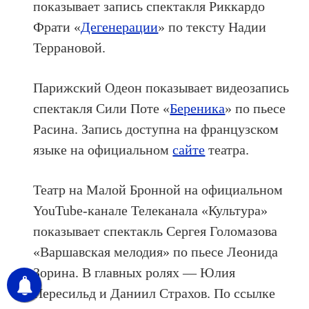
показывает запись спектакля Риккардо
Фрати «
Дегенерации
» по тексту Надии
Террановой.
Парижский Одеон показывает видеозапись
спектакля Сили Поте «
Береника
» по пьесе
Расина. Запись доступна на французском
языке на официальном
сайте
театра.
Театр на Малой Бронной на официальном
YouTube-канале Телеканала «Культура»
показывает спектакль Сергея Голомазова
«Варшавская мелодия» по пьесе Леонида
Зорина. В главных ролях — Юлия
Пересильд и Даниил Страхов. По ссылке