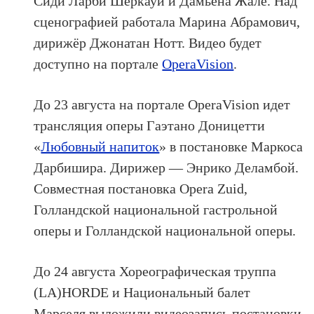
Сиди Ларби Шеркауи и Дамьена Жале. Над
сценографией работала Марина Абрамович,
дирижёр Джонатан Нотт. Видео будет
доступно на портале
OperaVision
.
До 23 августа на портале OperaVision идет
трансляция оперы Гаэтано Доницетти
«
Любовный напиток
» в постановке Маркоса
Дарбишира. Дирижер — Энрико Деламбой.
Совместная постановка Opera Zuid,
Голландской национальной гастрольной
оперы и Голландской национальной оперы.
До 24 августа Хореографическая труппа
(LA)HORDE и Национальный балет
Марселя выложили видеозапись постановки