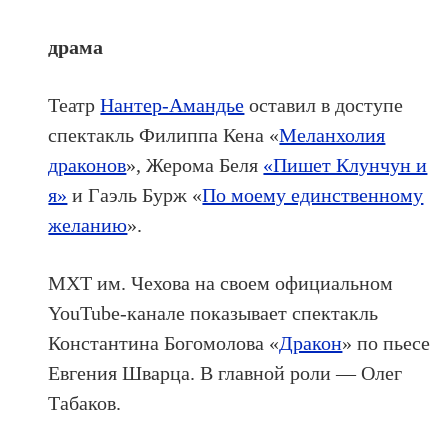
драма
Театр
Нантер-Амандье
оставил в доступе
спектакль Филиппа Кена «
Меланхолия
драконов
», Жерома Беля
«Пишет Клунчун и
я»
и Гаэль Бурж «
По моему единственному
желанию
».
МХТ им. Чехова на своем официальном
YouTube-канале показывает спектакль
Константина Богомолова «
Дракон
» по пьесе
Евгения Шварца. В главной роли — Олег
Табаков.