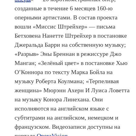
созданные в течение 6 месяцев 160-ю
оперными артистами. В состав проекта
вошли «Миссис Штрейхер» — письма
Бетховена Нанетте Штрейхер в постановке
Джеральда Барри на собственную музыку;
«Разрыв» Эны Бреннан в режиссуре Джо
Манган; «Зелёный цвет» в постановке Хью
О’Коннора по тексту Марка Бойла на
музыку Роберта Коулмана; «Терпеливая
женщина» Мюрэнн Ахерн И Луиса Ловетта
на музыку Конора Линехана. Они
исполняются на английском языке с
субтитрами на английском, немецком и
французском. Видеозаписи доступны на
портале
OperaVision
.