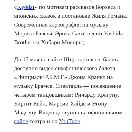
«
Kyôdaï
» по мотивам рассказов Борхеса и
японских сказок в постановке Жиля Романа.
Современная хореография на музыку
Мориса Равеля, Эрика Сати, песни Yoshida
Brothers и Хибари Мисоры;
До 17 мая на сайте Штутгартского балета
доступно видео симфонического балета
«Инициалы Р.Б.М.Е» Джона Кранко на
музыку Брамса. Спектакль — посвящение
четырём танцовщикам: Ричарду Крагуну,
Биргит Кейл, Марсии Хайде и Эгону
Мэдсену. Видео доступно на официальном
сайте
театра и на
YouTube
.