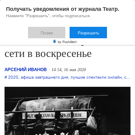
Получать уведомления от журнала Театр.
Нажмите "Разрешить", чтобы подписаться.
Позже
Разрешить
17 мая: что смотреть в
by PushAlert
сети в воскресенье
АРСЕНИЙ ИВАНОВ
14:54, 16 мая 2020
2020
,
афиша завтрашнего дня
,
лучшие спектакли онлайн
,
смотреть спектакли бесплатно