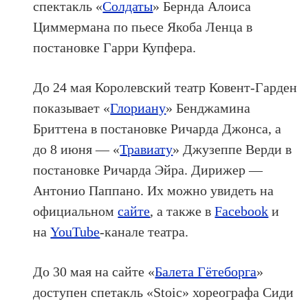
спектакль «
Солдаты
» Бернда Алоиса
Циммермана по пьесе Якоба Ленца в
постановке Гарри Купфера.
До 24 мая Королевский театр Ковент-Гарден
показывает «
Глориану
» Бенджамина
Бриттена в постановке Ричарда Джонса, а
до 8 июня — «
Травиату
» Джузеппе Верди в
постановке Ричарда Эйра. Дирижер —
Антонио Паппано. Их можно увидеть на
официальном
сайте
, а также в
Facebook
и
на
YouTube
-канале театра.
До 30 мая на сайте «
Балета Гётеборга
»
доступен спетакль «Stoic» хореографа Сиди