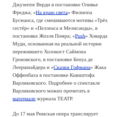
Джузеппе Верди в постановке Оливье
Фреджа; «
На краю света
» Филиппа
Бусманса, где смешиваются мотивы «Трёх
сестёр» и «Пеллеаса и Мелисанды», в
постановке Жоэля Помра; «
Push
» Ховарда
Муди, основанная на реальной истории
пережившего Холокост Саймона
Гроновского, в постановке Бенуа де
Леершнайдера и «
Сказки Гофмана
» Жака
Оффенбаха в постановке Кшиштофа
Варликовского. Подробнее о спектакле
Варликовского можно прочитать в
материале
журнала ТЕАТР.
До 17 мая Римская опера транслирует