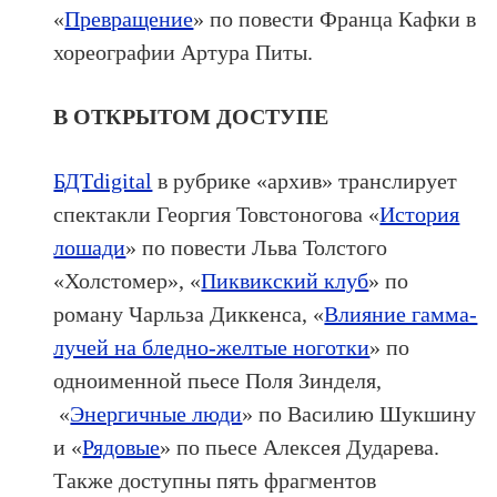
«
Превращение
» по повести Франца Кафки в
хореографии Артура Питы.
В ОТКРЫТОМ ДОСТУПЕ
БДТdigital
в рубрике «архив» транслирует
спектакли Георгия Товстоногова «
История
лошади
» по повести Льва Толстого
«Холстомер», «
Пиквикский клуб
» по
роману Чарльза Диккенса, «
Влияние гамма-
лучей на бледно-желтые ноготки
» по
одноименной пьесе Поля Зинделя,
«
Энергичные люди
» по Василию Шукшину
и «
Рядовые
» по пьесе Алексея Дударева.
Также доступны пять фрагментов