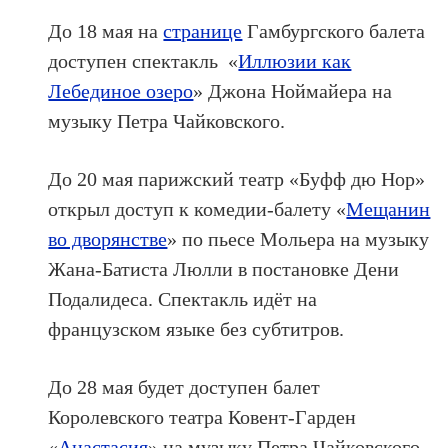
До 18 мая на
странице
Гамбургского балета
доступен спектакль
«
Иллюзии как
Лебединое озеро
» Джона Ноймайера на
музыку Петра Чайковского.
До 20 мая парижский театр «Буфф дю Нор»
открыл доступ к комедии-балету «
Мещанин
во дворянстве
» по пьесе Мольера на музыку
Жана-Батиста Люлли в постановке Дени
Подалидеса. Спектакль идёт на
французском языке без субтитров.
До 28 мая будет доступен балет
Королевского театра Ковент-Гарден
«
Анастасия
» на музыку Петра Чайковского