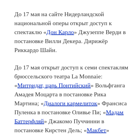
До 17 мая на сайте Нидерландской
национальной оперы открыт доступ к
спектаклю «
Дон Карло
» Джузеппе Верди в
постановке Вилли Декера. Дирижёр
Риккардо Шайи.
До 17 мая открыт доступ к семи спектаклям
брюссельского театра La Monnaie:
«
Митридат, царь Понтийский
» Вольфганга
Амадея Моцарта в постановке Рика
Мартина; «
Диалоги кармелиток
» Франсиса
Пуленка в постановке Оливье Пи; «
Мадам
Баттерфляй
» Джакомо Пуччинни в
постановке Кирстен Дель; «
Макбет
»