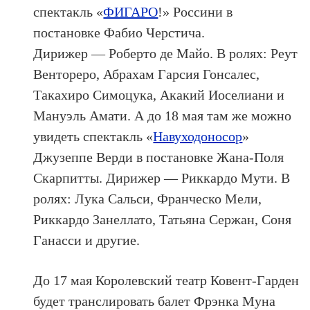
спектакль «
ФИГАРО
!» Россини в
постановке Фабио Черстича.
Дирижер — Роберто де Майо. В ролях: Реут
Вентореро, Абрахам Гарсия Гонсалес,
Такахиро Симоцука, Акакий Иоселиани и
Мануэль Амати. А до 18 мая там же можно
увидеть спектакль «
Навуходоносор
»
Джузеппе Верди в постановке Жана-Поля
Скарпитты. Дирижер — Риккардо Мути. В
ролях: Лука Сальси, Франческо Мели,
Риккардо Занеллато, Татьяна Сержан, Соня
Ганасси и другие.
До 17 мая Королевский театр Ковент-Гарден
будет транслировать балет Фрэнка Муна