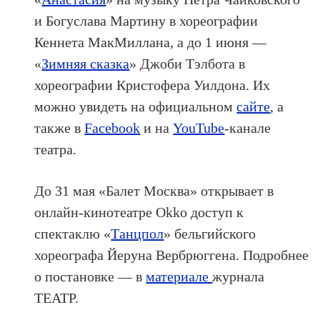
и Богуслава Мартину в хореографии
Кеннета МакМиллана, а до 1 июня —
«
Зимняя сказка
» Джоби Тэлбота в
хореографии Кристофера Уилдона. Их
можно увидеть на официальном
сайте
, а
также в
Facebook
и на
YouTube
-канале
театра.
До 31 мая «Балет Москва» открывает в
онлайн-кинотеатре Okko доступ к
спектаклю «
Танцпол
» бельгийского
хореографа Йеруна Вербрюггена. Подробнее
о постановке — в
материале
журнала
ТЕАТР.