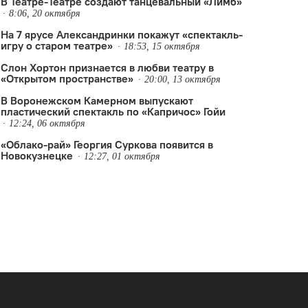
В Театре-Театре создают танцевальный «Лимб»
8:06, 20 октября
На 7 ярусе Александринки покажут «спектакль-
игру о старом театре»
18:53, 15 октября
Слон Хортон признается в любви театру в
«Открытом пространстве»
20:00, 13 октября
В Воронежском Камерном выпускают
пластический спектакль по «Капричос» Гойи
12:24, 06 октября
«Облако-рай» Георгия Суркова появится в
Новокузнецке
на Вишнева
,
Музей-заповедник "Архангельское"
,
Павел Глухов
,
фест
12:27, 01 октября