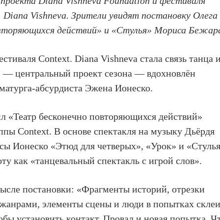
проекта Diana Vishneva Foundation и фестиваля
. Diana Vishneva. Зрители увидят постановку Олега
вторяющихся действий» и «Стулья» Мориса Бежар
стиваля Context. Diana Vishneva стала связь танца 
» — центральный проект сезона — вдохновлён
аматурга-абсурдиста Эжена Ионеско.
ил «Театр бесконечно повторяющихся действий»
ппы Context. В основе спектакля на музыку Дьёрдя
ы Ионеско «Этюд для четверых», «Урок» и «Стулья
ту как «танцевальный спектакль с игрой слов».
мысле постановки: «Фрагменты историй, отрезки
 жанрами, элементы сцены и люди в попытках скле
тобы установить контакт. Провал и новая попытка. Ч