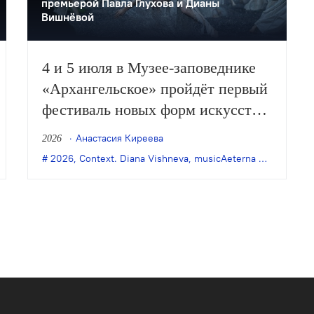
премьерой Павла Глухова и Дианы
Вишнёвой
4 и 5 июля в Музее-заповеднике
«Архангельское» пройдёт первый
фестиваль новых форм искусств
«А-Сияние». В его программе –
Анастасия Киреева
2026
премьера спектакля Павла
,
премьера
2026
,
современный танец
,
Context. Diana Vishneva
,
musicAeterna Dance
,
Диа
Глухова «Сияние» с участием
Дианы Вишнёвой, танцовщиков
Context и musicAeterna Dance, а
также концерты и показы
фильмов.