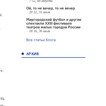
7:52, 04 августа
Ой, то не вечер, то не вечер
20:32, 31 июля
а.
Миргородский футбол и другие
спектакли XXIII фестиваля
театров малых городов России
и
18:16, 30 июля
Все статьи блога
АРХИВ
».
ить
то-