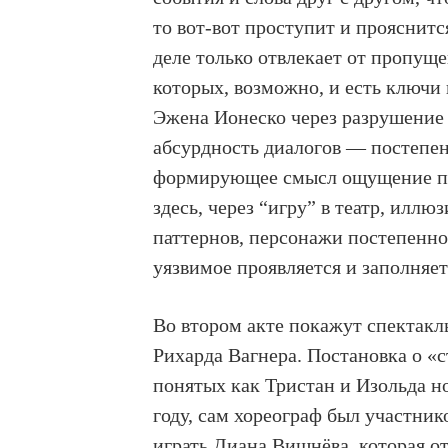
то вот-вот проступит и прояснитс
деле только отвлекает от пропущ
которых, возможно, и есть ключи 
Эжена Ионеско через разрушение 
абсурдность диалогов — постепен
формирующее смысл ощущение про
здесь, через “игру” в театр, илл
паттернов, персонажи постепенно 
уязвимое проявляется и заполняе
Во втором акте покажут спектакл
Рихарда Вагнера. Постановка о «
понятых как Тристан и Изольда н
году, сам хореограф был участни
играть Диана Вишнёва, которая от