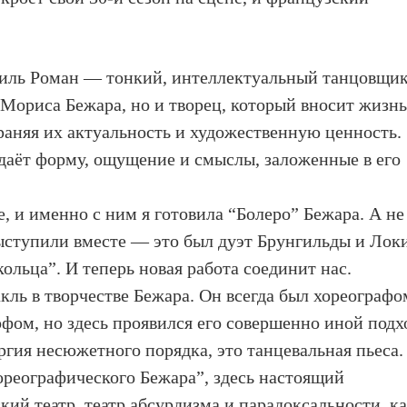
иль Роман — тонкий, интеллектуальный танцовщик
 Мориса Бежара, но и творец, который вносит жизнь
храняя их актуальность и художественную ценность.
едаёт форму, ощущение и смыслы, заложенные в его
, и именно с ним я готовила “Болеро” Бежара. А не
выступили вместе — это был дуэт Брунгильды и Лок
кольца”. И теперь новая работа соединит нас.
кль в творчестве Бежара. Он всегда был хореографо
ом, но здесь проявился его совершенно иной подх
ргия несюжетного порядка, это танцевальная пьеса.
ореографического Бежара”, здесь настоящий
кий театр, театр абсурдизма и парадоксальности, к