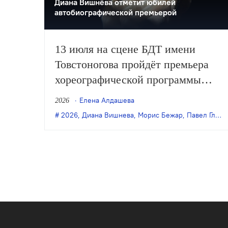
Диана Вишнёва отметит юбилей
автобиографической премьерой
13 июля на сцене БДТ имени
Товстоногова пройдёт премьера
хореографической программы
«Диана. Без слов». В один вечер
Елена Алдашева
2026
будут показаны одноимённая
2026
,
Диана Вишнева
,
Морис Бежар
,
Павел Глухов
постановка Павла Глухова и
«Стулья» Мориса Бежара.