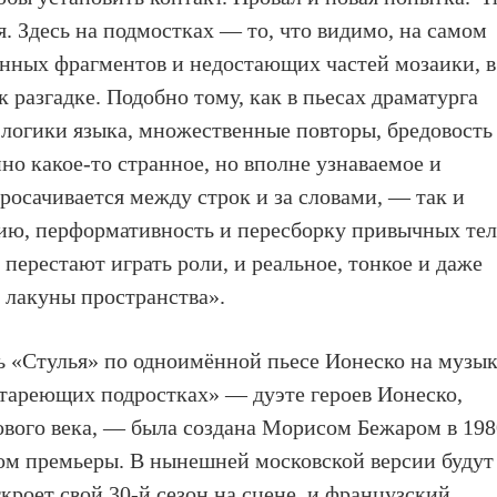
я. Здесь на подмостках — то, что видимо, на самом
енных фрагментов и недостающих частей мозаики, в
к разгадке. Подобно тому, как в пьесах драматурга
логики языка, множественные повторы, бредовость
но какое-то странное, но вполне узнаваемое и
сачивается между строк и за словами, — так и
юзию, перформативность и пересборку привычных те
перестают играть роли, и реальное, тонкое и даже
т лакуны пространства».
ь «Стулья» по одноимённой пьесе Ионеско на музы
стареющих подростках» — дуэте героев Ионеско,
ового века, — была создана Морисом Бежаром в 198
ком премьеры. В нынешней московской версии будут
кроет свой 30-й сезон на сцене, и французский