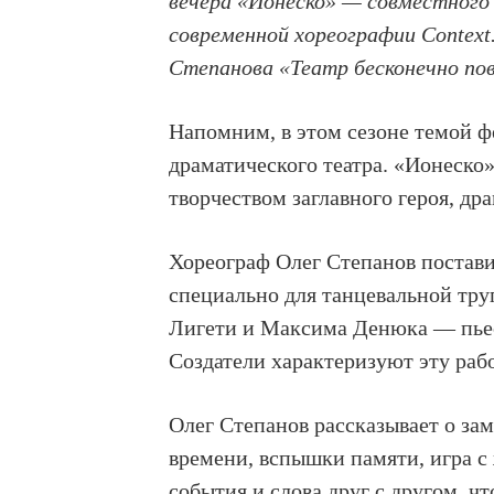
вечера «Ионеско» — совместного 
современной хореографии Context
Степанова «Театр бесконечно по
Напомним, в этом сезоне темой фе
драматического театра. «Ионеско
творчеством заглавного героя, др
Хореограф Олег Степанов постав
специально для танцевальной тру
Лигети и Максима Денюка — пьес
Создатели характеризуют эту рабо
Олег Степанов рассказывает о за
времени, вспышки памяти, игра с
события и слова друг с другом, ч