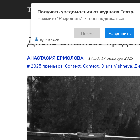
АРХИВ
НОВ
Получать уведомления от журнала Театр.
Нажмите "Разрешить", чтобы подписаться.
Позже
Разрешить
Диана Вишнёва предста
by PushAlert
АНАСТАСИЯ ЕРМОЛОВА
17:59, 17 октября 2025
2025 премьера
,
Context
,
Context. Diana Vishneva
,
Ди