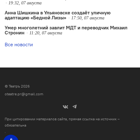
19:32, 07 августа
Анна Шишкина в Ульяновске создаëт уличную
адаптацию «Бедной Лизы»
17:50, 07 августа
Умер многолетний завлит МДТ и переводчик Михаил
Стронин
11:20, 07 августа
Все новости
© Театръ 2026
oteatre.pr@gmail.com
При цитировании материалов сайта, прямая ссылка на источник –
обязательна
.