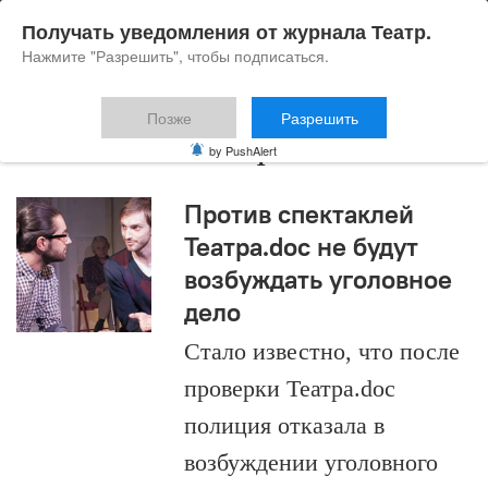
Получать уведомления от журнала Театр.
Нажмите "Разрешить", чтобы подписаться.
Позже
Разрешить
Выйти из шкафа
by PushAlert
Против спектаклей
Театра.doc не будут
возбуждать уголовное
дело
Стало известно, что после
проверки Театра.doc
полиция отказала в
возбуждении уголовного