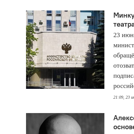
Минку
театр
23 июн
минист
обращё
отозва
подпис
россий
21:09, 23 
Алекс
основ