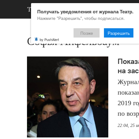
АРХИВ
НОВ
Получать уведомления от журнала Театр.
Нажмите "Разрешить", чтобы подписаться.
Позже
Разрешить
Софья Апфельбаум
by PushAlert
Показ
на за
Журнал
показа
2019 го
по воз
22:04, 25 