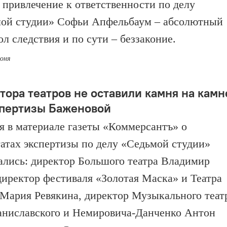
 привлечение к ответственности по делу
ой студии» Софьи Апфельбаум – абсолютный
л следствия и по сути – беззаконие.
июня
тора театров не оставили камня на камн
спертизы Баженовой
я в материале газеты «Коммерсантъ» о
татах экспертизы по делу «Седьмой студии»
ались: директор Большого театра Владимир
директор фестиваля «Золотая Маска» и Театра
Мария Ревякина, директор Музыкального теат
аниславского и Немировича-Данченко Антон