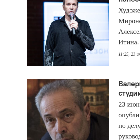
Художе
Мироно
Алексе
Итина.
11:25, 23 
Валер
студи
23 июн
опубли
по дел
руково