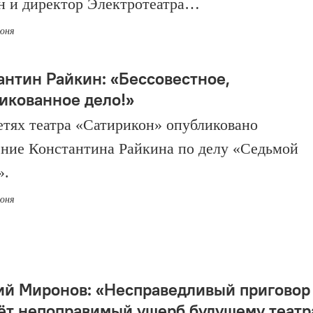
н и директор Электротеатра…
июня
антин Райкин: «Бессовестное,
икованное дело!»
етях театра «Сатирикон» опубликовано
ние Константина Райкина по делу «Седьмой
».
июня
ий Миронов: «Несправедливый приговор
ёт непоправимый ущерб будущему театр