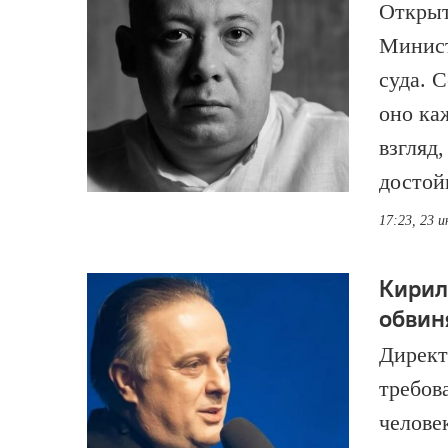
Открыт
Минист
суда. 
оно ка
взгляд
достой
17:23, 23 
Кирил
обвин
Директ
требов
челове