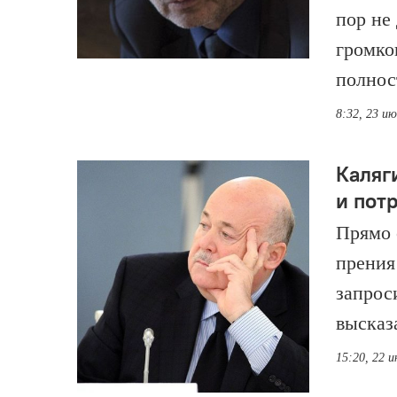
пор не
громко
полнос
8:32, 23 и
Каляг
и пот
Прямо 
прения
запрос
высказ
15:20, 22 