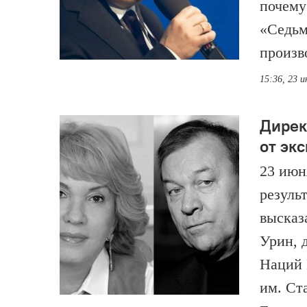
почему
«Седьм
произво
15:36, 23 
Дирек
от эк
23 июн
резуль
высказ
Урин, 
Наций 
им. Ст