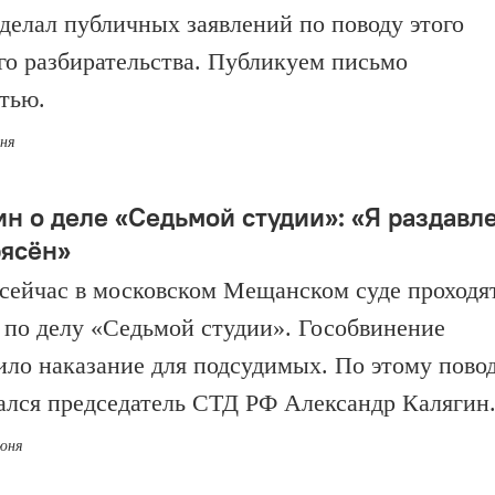
 делал публичных заявлений по поводу этого
го разбирательства. Публикуем письмо
тью.
юня
ин о деле «Седьмой студии»: «Я раздавл
рясён»
сейчас в московском Мещанском суде проходя
 по делу «Седьмой студии». Гособвинение
ило наказание для подсудимых. По этому пово
ался председатель СТД РФ Александр Калягин
июня