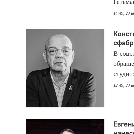
Гетьма
14:49, 23 
Конст
сфабр
В соцс
обраще
студии
12:49, 23 
Евген
нанес