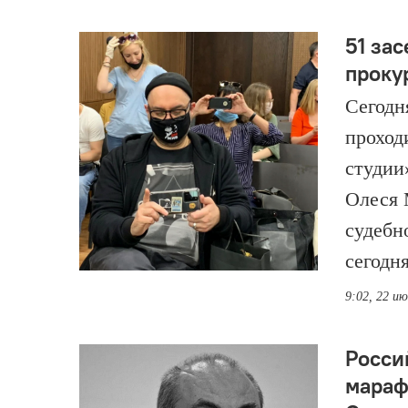
51 за
проку
Сегодн
проход
студии
Олеся 
судебн
сегодн
9:02, 22 и
Росси
мараф