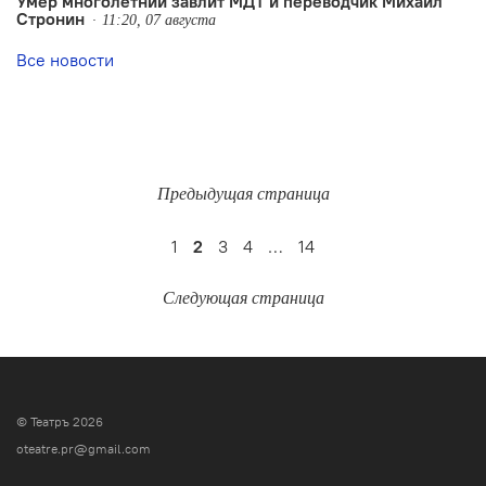
Умер многолетний завлит МДТ и переводчик Михаил
Стронин
11:20, 07 августа
Все новости
Предыдущая страница
1
2
3
4
…
14
Следующая страница
© Театръ 2026
oteatre.pr@gmail.com