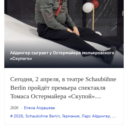
Айдингер сыграет у Остермайера мольеровского
«Скупого»
Сегодня, 2 апреля, в театре Schaubühne
Berlin пройдёт премьера спектакля
Томаса Остермайера «Скупой»
по одноимённой пьесе Мольера.
Елена Алдашева
2026
2026
,
Schaubühne Berlin
,
Германия
,
Ларс Айдингер
,
мольер