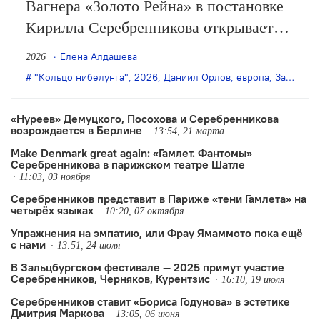
Вагнера «Золото Рейна» в постановке
Кирилла Серебренникова открывается
Зальцбургский Пасхальный фестиваль.
Елена Алдашева
2026
Музыкальный руководитель спектакля
"Кольцо нибелунга"
,
2026
,
Даниил Орлов
,
европа
,
Зальцбургский Пасхальный фестиваль
— Кирилл Петренко.
«Нуреев» Демуцкого, Посохова и Серебренникова
возрождается в Берлине
13:54, 21 марта
Make Denmark great again: «Гамлет. Фантомы»
Серебренникова в парижском театре Шатле
11:03, 03 ноября
Серебренников представит в Париже «тени Гамлета» на
четырёх языках
10:20, 07 октября
Упражнения на эмпатию, или Фрау Ямаммото пока ещё
с нами
13:51, 24 июля
В Зальцбургском фестивале — 2025 примут участие
Серебренников, Черняков, Курентзис
16:10, 19 июля
Серебренников ставит «Бориса Годунова» в эстетике
Дмитрия Маркова
13:05, 06 июня