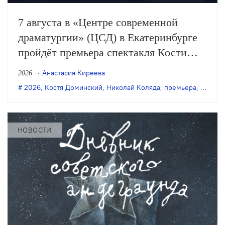
7 августа в «Центре современной
драматургии» (ЦСД) в Екатеринбурге
пройдёт премьера спектакля Кости
Доминского «Симонов и Кузнецов» по
Анастасия Киреева
2026
одноимённой пьесе Николая Коляды.
2026
,
Костя Доминский
,
Николай Коляда
,
премьера
,
Симоно
НОВОСТИ