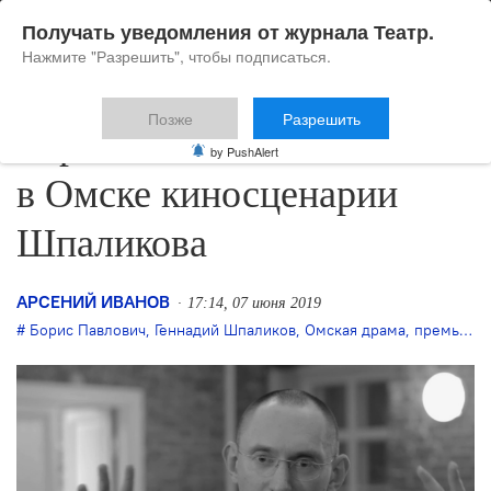
Получать уведомления от журнала Театр.
Нажмите "Разрешить", чтобы подписаться.
Позже
Разрешить
Борис Павлович поставит
by PushAlert
в Омске киносценарии
Шпаликова
АРСЕНИЙ ИВАНОВ
17:14, 07 июня 2019
Борис Павлович
,
Геннадий Шпаликов
,
Омская драма
,
премьера