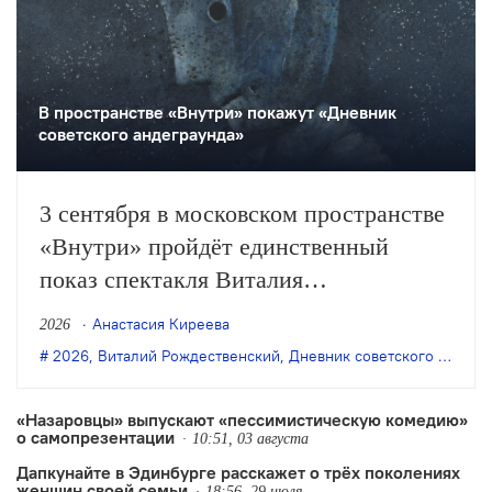
В пространстве «Внутри» покажут «Дневник
советского андеграунда»
3 сентября в московском пространстве
«Внутри» пройдёт единственный
показ спектакля Виталия
Рождественского «Дневник советского
Анастасия Киреева
2026
андеграунда» по книге Олега Цодикова
2026
,
Виталий Рождественский
,
Дневник советского андерграунда
«Дневник О.Ц.».
«Назаровцы» выпускают «пессимистическую комедию»
о самопрезентации
10:51, 03 августа
Дапкунайте в Эдинбурге расскажет о трёх поколениях
женщин своей семьи
18:56, 29 июля