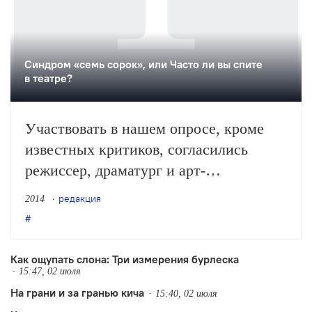
Синдром «семь сорок», или Часто ли вы спите
в театре?
Участвовать в нашем опросе, кроме
известных критиков, согласились
режиссер, драматург и арт-
обозреватель. Они сошлись на том, что
редакция
2014
сон в театре полезен во всех смыслах:
эстетическом (об этом еще
Максимилиан Волошин писал)
Как ощупать слона: Три измерения бурлеска
15:47, 02 июля
и физическом (когда немного поспишь,
На грани и за гранью кича
спектакль воспринимается лучше).
15:40, 02 июля