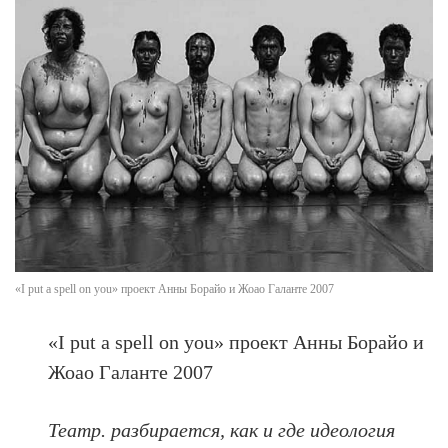
«I put a spell on you» проект Анны Борайо и Жоао Галанте 2007
«I put a spell on you» проект Анны Борайо и
Жоао Галанте 2007
Театр. разбирается, как и где идеология