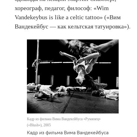
хореограф, педагог, философ: «Wim
Vandekeybus is like a celtic tattoo» («Вим
Вандекейбус — как кельтская татуировка»).
Кадр из фильма Вима Вандекейбуса «Румянец»
(«Blush»), 2005
Кадр из фильма Вима Вандекейбуса