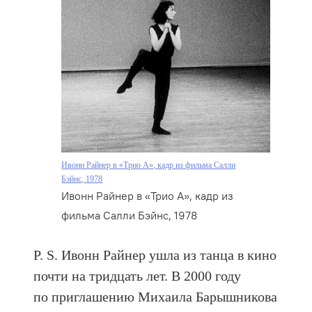
Ивонн Райнер в «Трио А», кадр из фильма Салли
Бэйнс, 1978
Ивонн Райнер в «Трио А», кадр из
фильма Салли Бэйнс, 1978
Р. S. Ивонн Райнер ушла из танца в кино
почти на тридцать лет. В 2000 году
по приглашению Михаила Барышникова