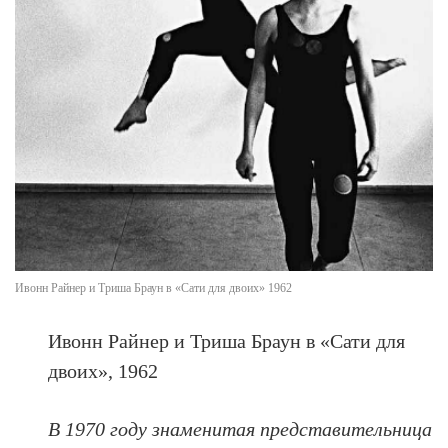
Ивонн Райнер и Триша Браун в «Сати для двоих» 1962
Ивонн Райнер и Триша Браун в «Сати для
двоих», 1962
В 1970 году знаменитая представительница