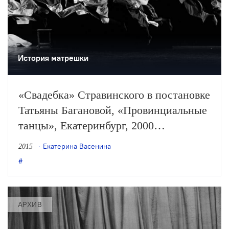
История матрешки
«Свадебка» Стравинского в постановке
Татьяны Багановой, «Провинциальные
танцы», Екатеринбург, 2000
Российский современный танец
Екатерина Васенина
2015
пытался найти свою идентичность
в фольклорной традиции и ремейках
авангарда, но в итоге предпочел путь
технического совершенствования
АРХИВ
и следования евростандартам.