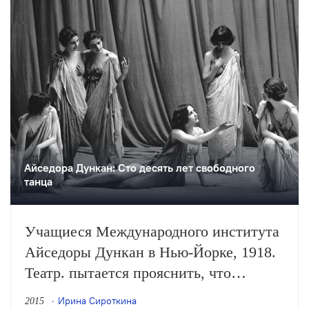
Айседора Дункан: Сто десять лет свободного
танца
Учащиеся Международного института
Айседоры Дункан в Нью-Йорке, 1918.
Театр. пытается прояснить, что
вкладывала знаменитая танцовщица
Ирина Сироткина
2015