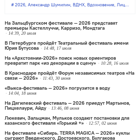
спектакли разных форматов — от
2026
,
Александр Шумилин
,
ВДНХ
,
Вдохновение
,
Лицедеи
,
М
индийской и китайской хореографии
до многочасового перформанса по
На Зальцбургском фестивале — 2026 представят
премьеры Кастеллуччи, Карризо, Мондтага
русской классике, концерты и другие
14:39, 20 июля
события.
В Петербурге пройдёт Театральный фестиваль имени
Юрия Бутусова
14:48, 17 июля
На «Архстоянии-2026» поиск новых ориентиров
превратит парк «из декорации в сцену»
10:28, 16 июля
В Краснодаре пройдёт Форум независимых театров «На
связи — 2026»
11:43, 30 июня
«Выкса-фестиваль — 2026» погрузится в воду
14:04, 18 июня
На Дягилевский фестиваль — 2026 приедут Мартынов,
Пицхелаури, Айду
13:46, 08 июня
Люкевич, Зальцман, Мульков создают постановки для
казанского фестиваля «Горький +»
12:57, 02 июня
На фестивале «Сибирь. TERRA MAGICA — 2026» куклы
сыграют Введенского, Достоевского, Булгакова