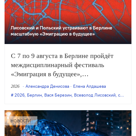
Лисовский и Польский устраивают в Берлине
масштабную «Эмиграцию в будущее»
С 7 по 9 августа в Берлине пройдёт
междисциплинарный фестиваль
«Эмиграция в будущее»,
организованный художником Антоном
Александра Денисова
Елена Алдашева
2026
Польским и режиссёром Всеволодом
2026
,
Берлин
,
Вася Березин
,
Всеволод Лисовский
,
современное искусство
Лисовским. В программе — более 50
разноформатных событий:
перформансы, кинопоказы, лекции,
НОВОСТИ
воркшопы и многое другое.