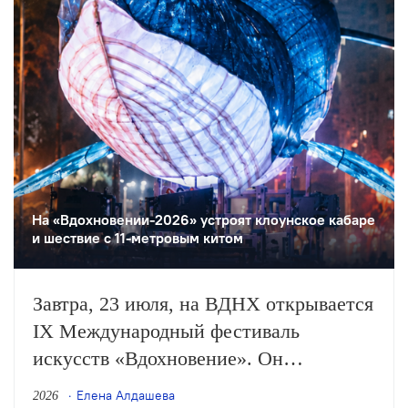
На «Вдохновении-2026» устроят клоунское кабаре
и шествие с 11-метровым китом
Завтра, 23 июля, на ВДНХ открывается
IX Международный фестиваль
искусств «Вдохновение». Он
продлится до 26 июля и объединит
Елена Алдашева
2026