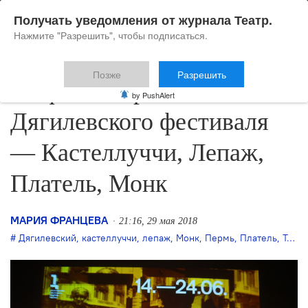
Получать уведомления от журнала Театр.
Нажмите "Разрешить", чтобы подписаться.
Позже
Разрешить
В афише пермского
by PushAlert
Дягилевского фестиваля
— Кастеллуччи, Лепаж,
Платель, Монк
МАРИЯ ФРАНЦЕВА
21:16, 29 мая 2018
Дягилевский
,
кастеллуччи
,
лепаж
,
Монк
,
Пермь
,
Платель
,
Теодор Курентзис