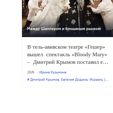
Между Шиллером и блошиным рынком
В тель-авивском театре «Гешер»
вышел спектакль «Bloody Mary»
– Дмитрий Крымов поставил его
по мотивам «Марии Стюарт»
Ирина Кузьмина
2026
Фридриха Шиллера и нашей
Дмитрий Крымов
,
Евгения Додина
,
Исраэль (Саша) Демидов
сегодняшней жизни.