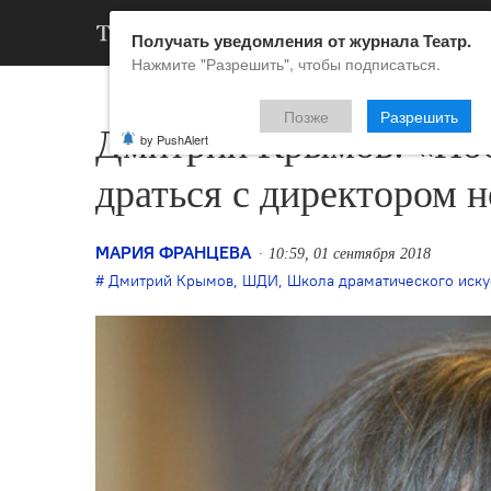
АРХИВ
НОВ
Получать уведомления от журнала Театр.
Нажмите "Разрешить", чтобы подписаться.
Позже
Разрешить
Дмитрий Крымов: «Поб
by PushAlert
драться с директором н
МАРИЯ ФРАНЦЕВА
10:59, 01 сентября 2018
Дмитрий Крымов
,
ШДИ
,
Школа драматического иску