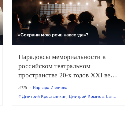
«Сохрани мою речь навсегда»?
Парадоксы мемориальности в
российском театральном
пространстве 20-х годов XXI века
на примере спектаклей Дмитрия
Варвара Ивлиева
2026
Крестьянкина, Евгения Цыганова
Дмитрий Крестьянкин
,
Мария Стюарт
,
театр Гешер
,
Дмитрий Крымов
,
Театр Дмитрия Крымова
,
Евгений Цыганов
и Дмитрия Крымова. Опыт
фиксации от Варвары Ивлиевой.