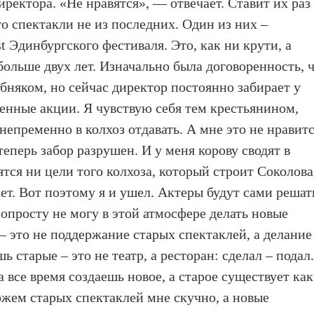
ектора. «Не нравятся», — отвечает. Ставит их раз
это спектакли не из последних. Один из них –
 Эдинбургского фестиваля. Это, как ни крути, а
 больше двух лет. Изначально была договоренность, 
бняком, но сейчас директор постоянно забирает у
венные акции. Я чувствую себя тем крестьянином,
епременно в колхоз отдавать. А мне это не нравитс
теперь забор разрушен. И у меня корову сводят в
ятся ни цели того колхоза, который строит Соколова
ет. Вот поэтому я и ушел. Актеры будут сами решат
попросту не могу в этой атмосфере делать новые
– это не поддержание старых спектаклей, а делание
 старые – это не театр, а ресторан: сделал – подал
а все время создаешь новое, а старое существует как
ожем старых спектаклей мне скучно, а новые