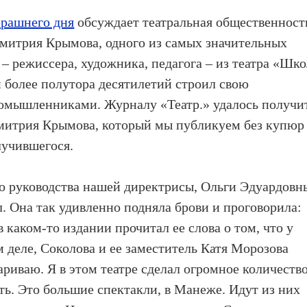
ерашнего дня
обсуждает театральная общественност
 Дмитрия Крымова, одного из самых значительных
– режиссера, художника, педагога – из театра «Шк
н более полутора десятилетий строил свою
омышленниками. Журналу «Театр.» удалось получи
итрия Крымова, который мы публикуем без купюр
лучившегося.
о руководства нашей директрисы, Ольги Эдуардовн
ал. Она так удивленно подняла брови и проговорила:
 каком-то издании прочитал ее слова о том, что у
 деле, Соколова и ее заместитель Катя Морозова
вариваю. Я в этом театре сделал огромное количеств
ять. Это большие спектакли, в Манеже. Идут из них