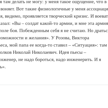
я там делать не могу: у меня такое ощущение, что в
 воняет. Вот такие физиологичные у меня ассоциац
ня, видимо, проявляется творческий кризис. И воева
казал: «Вы – солдат какой-то армии, и мне эта арми
поле боя. Побежденным себя я не считаю. Но дратьс
возможности и желания». У Розова, Виктора
еса, мой папа ее когда-то ставил – «Ситуация»: там
Волков Николай Николаевич. Идея пьесы –
нженер, не надо бороться, надо инженерить. И я
ь».