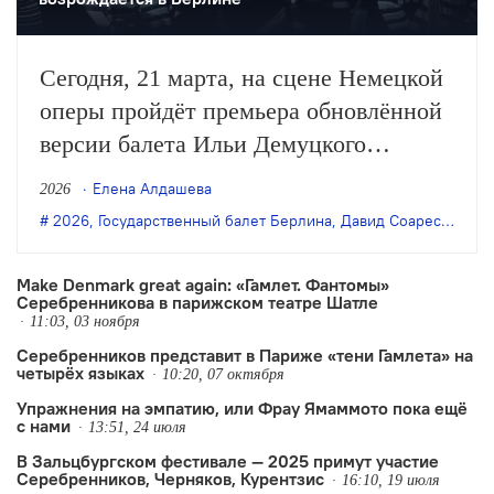
Сегодня, 21 марта, на сцене Немецкой
оперы пройдёт премьера обновлённой
версии балета Ильи Демуцкого
«Нуреев» в постановке режиссёра
Елена Алдашева
2026
Кирилла Серебренникова и хореографа
2026
,
Государственный балет Берлина
,
Давид Соарес
,
Илья 
Юрия Посохова. Спектакль
Государственного балета Берлина
Make Denmark great again: «Гамлет. Фантомы»
Серебренникова в парижском театре Шатле
можно будет увидеть онлайн в формате
11:03, 03 ноября
прямой трансляции.
Серебренников представит в Париже «тени Гамлета» на
четырёх языках
10:20, 07 октября
Упражнения на эмпатию, или Фрау Ямаммото пока ещё
с нами
13:51, 24 июля
В Зальцбургском фестивале — 2025 примут участие
Серебренников, Черняков, Курентзис
16:10, 19 июля