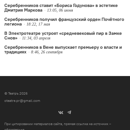
Серебренников ставит «Бориса Годунова» в эстетике
Дмитрия Маркова
13:05, 06 июня
Серебренников получил французский орден Почётного
легиона
18:22, 17 мая
В Электротеатре устроят «средневековый пир в Замке
Снов»
11:34, 03 апреля
Серебренников в Вене выпускает премьеру о власти и
традициях
8:46, 26 сентября
© Театръ 2026
oteatre.pr@gmail.com
При цитировании материалов сайта, прямая ссылка на источник –
обязательна