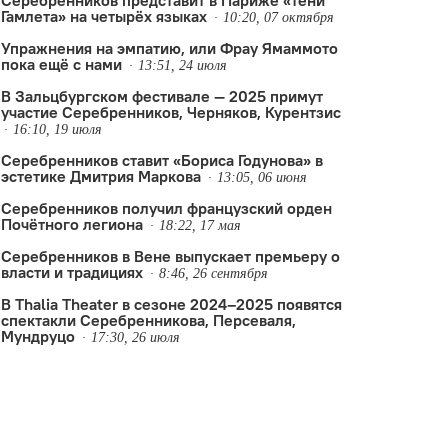
Серебренников представит в Париже «тени
Гамлета» на четырёх языках
10:20, 07 октября
Упражнения на эмпатию, или Фрау Ямаммото
пока ещё с нами
13:51, 24 июля
В Зальцбургском фестивале — 2025 примут
участие Серебренников, Черняков, Курентзис
16:10, 19 июля
Серебренников ставит «Бориса Годунова» в
эстетике Дмитрия Маркова
13:05, 06 июня
Серебренников получил французский орден
Почётного легиона
18:22, 17 мая
Серебренников в Вене выпускает премьеру о
власти и традициях
8:46, 26 сентября
В Thalia Theater в сезоне 2024–2025 появятся
спектакли Серебренникова, Персеваля,
Мундруцо
ебренников
ья Демуцкий
,
опера
,
Кирилл Серебренников
,
премьера
,
Рихард Вагнер
,
премьера
,
Рудольф Нуреев
,
17:30, 26 июля