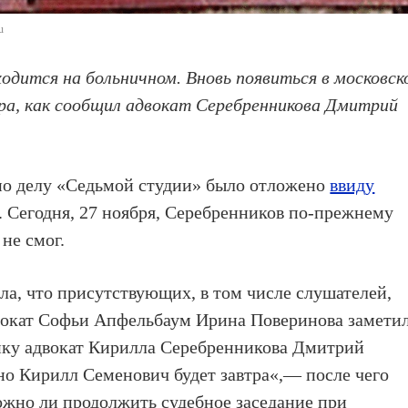
u
ходится на больничном. Вновь появиться в московск
а, как сообщил адвокат Серебренникова Дмитрий
по делу «Седьмой студии» было отложено
ввиду
 Сегодня, 27 ноября, Серебренников по-прежнему
не смог.
ла, что присутствующих, в том числе слушателей,
двокат Софьи Апфельбаум Ирина Поверинова заметил
лику адвокат Кирилла Серебренникова Дмитрий
 но Кирилл Семенович будет завтра«,— после чего
ожно ли продолжить судебное заседание при