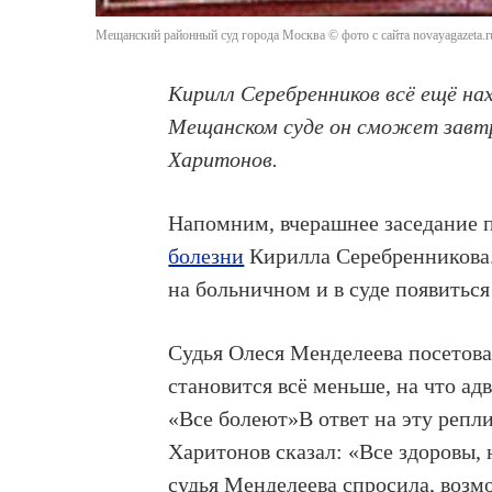
Мещанский районный суд города Москва © фото с сайта novayagazeta.r
Кирилл Серебренников всё ещё на
Мещанском суде он сможет завтр
Харитонов.
Напомним, вчерашнее заседание 
болезни
Кирилла Серебренникова.
на больничном и в суде появиться 
Судья Олеся Менделеева посетова
становится всё меньше, на что а
«Все болеют»В ответ на эту реп
Харитонов сказал: «Все здоровы,
судья Менделеева спросила, возм