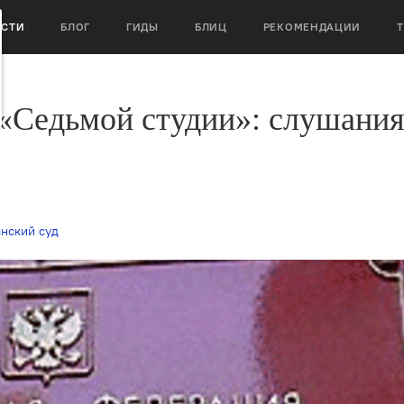
ОСТИ
БЛОГ
ГИДЫ
БЛИЦ
РЕКОМЕНДАЦИИ
у «Седьмой студии»: слушани
нский суд