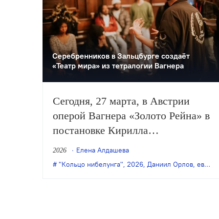
Серебренников в Зальцбурге создаёт
«Театр мира» из тетралогии Вагнера
Сегодня, 27 марта, в Австрии
оперой Вагнера «Золото Рейна» в
постановке Кирилла
Серебренникова открывается
Елена Алдашева
2026
Зальцбургский Пасхальный
"Кольцо нибелунга"
,
2026
,
Даниил Орлов
,
европа
фестиваль. Музыкальный
руководитель спектакля —
Кирилл Петренко.