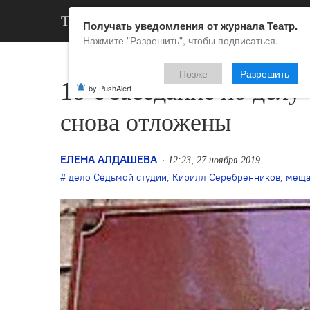
АРХИВ
НОВ
Получать уведомления от журнала Театр.
Нажмите "Разрешить", чтобы подписаться.
Позже
Разрешить
18-е заседание по дел
by PushAlert
снова отложены
ЕЛЕНА АЛДАШЕВА
12:23, 27 ноября 2019
дело Седьмой студии
,
Кирилл Серебренников
,
меща