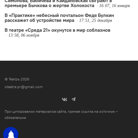
Симонова, Бабичева и Кайдановская сыграют в
премьере Бычкова о жертве Холокоста
16:07, 16 января
В «Практике» небесный почтальон Федя Булкин
расскажет об устройстве мира
17:51, 25 декабря
В театре «Среда 21» окунутся в мир соблазнов
13:58, 06 ноября
© Театръ 2026
oteatre.pr@gmail.com
При цитировании материалов сайта, прямая ссылка на источник –
обязательна
.