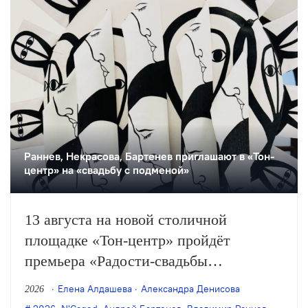
Раннев, Некрасова, Бартенев приглашают в «Тон-
центр» на «свадьбу с подменой»
13 августа на новой столичной
площадке «Тон-центр» пройдёт
премьера «Радости-свадьбы
с подменой невесты и другими
Елена Алдашева
Александра Денисова
2026
происшествиями» — «инсталляции