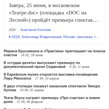
Завтра, 25 июня, в московском
«Театре.doc» (площадка «DOC на
Лесной») пройдёт премьера спектакля
театра «RAT» и режиссёра Александра
Анастасия Козлова
2026
Владимирцева «Мëртвая волна».
2026
,
Александр Владимирцев
,
Москва
,
премьера
,
театр «RAT»
Марина Брусникина и «Практика» приглашают на поиски
счастья
16:02, 18 июня
В «студии десять» выпускают премьеру по
документальной прозе Седаковой
9:26, 11 июня
В Еврейском музее откроется выставка-посвящение
Лиру Михоэлса
17:49, 10 апреля
В двух столицах покажут казахские спектакли Тимура
Кулова
10:06, 02 марта
Театр Вкуса сыграет премьеру «Про счастье» в новом
доме
11:49, 06 февраля