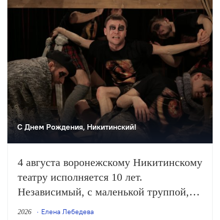
С Днем Рождения, Никитинский!
4 августа воронежскому Никитинскому
театру исполняется 10 лет.
Независимый, с маленькой труппой,
он все очевиднее становится
Елена Лебедева
2026