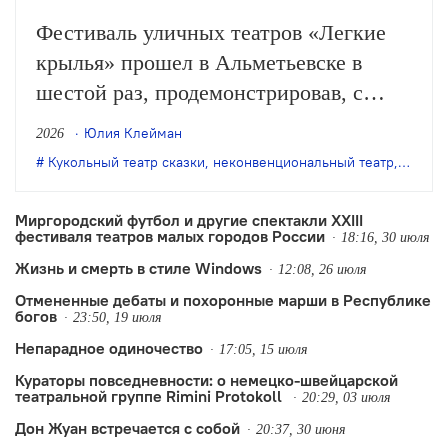
Фестиваль уличных театров «Легкие
крылья» прошел в Альметьевске в
шестой раз, продемонстрировав, с
одной стороны, особое качество
Юлия Клейман
2026
выращенной фестивалем аудитории, с
Кукольный театр сказки
,
неконвенциональный театр
,
театр 
другой – некоторые неизбежные новые
тренды.
Миргородский футбол и другие спектакли XXIII
фестиваля театров малых городов России
18:16, 30 июля
Жизнь и смерть в стиле Windows
12:08, 26 июля
Отмененные дебаты и похоронные марши в Республике
богов
23:50, 19 июля
Непарадное одиночество
17:05, 15 июля
Кураторы повседневности: о немецко-швейцарской
театральной группе Rimini Protokoll
20:29, 03 июля
Дон Жуан встречается с собой
20:37, 30 июня