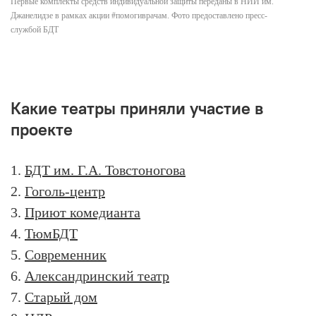
Первые комплекты средств индивидуальной защиты переданы в НИИ им.
Джанелидзе в рамках акции #помогиврачам. Фото предоставлено пресс-
службой БДТ
Какие театры приняли участие в
проекте
1.
БДТ им. Г.А. Товстоногова
2.
Гоголь-центр
3.
Приют комедианта
4.
ТюмБДТ
5.
Современник
6.
Александринский театр
7.
Старый дом