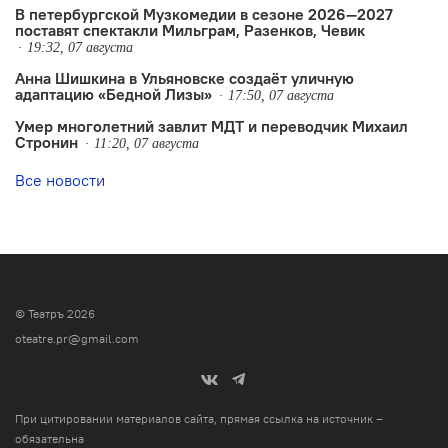
В петербургской Музкомедии в сезоне 2026—2027
поставят спектакли Мильграм, Разенков, Чевик
19:32, 07 августа
Анна Шишкина в Ульяновске создаëт уличную
адаптацию «Бедной Лизы»
17:50, 07 августа
Умер многолетний завлит МДТ и переводчик Михаил
Стронин
11:20, 07 августа
Все новости
© Театръ 2026
oteatre.pr@gmail.com
При цитировании материалов сайта, прямая ссылка на источник –
обязательна