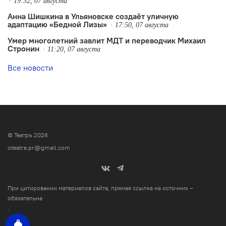
19:32, 07 августа
Анна Шишкина в Ульяновске создаëт уличную
адаптацию «Бедной Лизы»
17:50, 07 августа
Умер многолетний завлит МДТ и переводчик Михаил
Стронин
11:20, 07 августа
Все новости
© Театръ 2026
oteatre.pr@gmail.com
При цитировании материалов сайта, прямая ссылка на источник –
обязательна
.