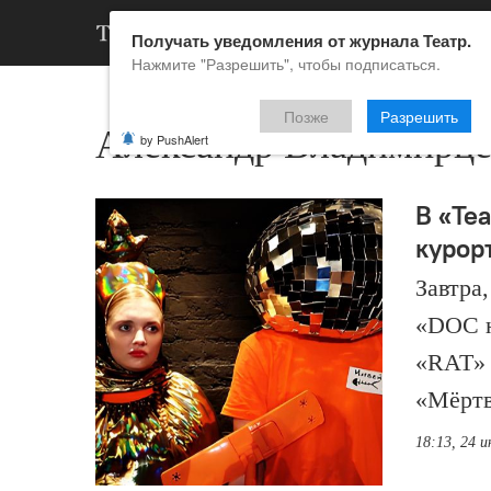
АРХИВ
НОВ
Получать уведомления от журнала Театр.
Нажмите "Разрешить", чтобы подписаться.
Позже
Разрешить
Александр Владимирце
by PushAlert
В «Те
курор
Завтра
«DOC н
«RAT» 
«Мëртв
18:13, 24 