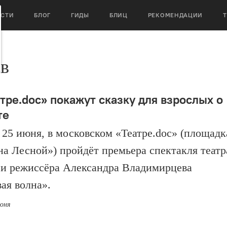
ОСТИ
БЛОГ
ГИДЫ
БЛИЦ
РЕКОМЕНДАЦИИ
в
атре.doc» покажут сказку для взрослых о
те
, 25 июня, в московском «Театре.doc» (площадк
а Лесной») пройдёт премьера спектакля театр
и режиссёра Александра Владимирцева
ая волна».
июня