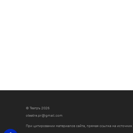
© Театръ 2026
oteatre.pr@gmail.com
При цитировании материалов сайта, прямая ссылка на источник