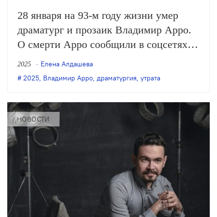
28 января на 93-м году жизни умер
драматург и прозаик Владимир Арро.
О смерти Арро сообщили в соцсетях
его близкие.
Елена Алдашева
2025
2025
,
Владимир Арро
,
драматургия
,
утрата
НОВОСТИ