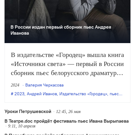
В России издан первый сборник пьес Андрея
Иванова
В издательстве «Городец» вышла книга
«Источники света» — первый в России
сборник пьес белорусского драматурга
Андрея Иванова.
Валерия Черкасова
2024
2023
,
Андрей Иванов
,
Издательство «Городец»
,
пьесы
,
сбор
Уроки Петрушевской
12:45, 26 мая
В Театре.doc пройдёт фестиваль пьес Ивана Вырыпаева
9:11, 10 апреля