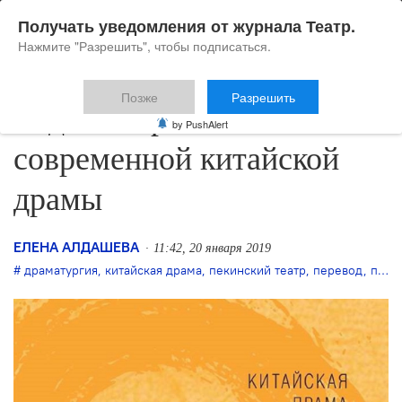
Получать уведомления от журнала Театр.
Нажмите "Разрешить", чтобы подписаться.
Позже
Разрешить
Издан сборник
by PushAlert
современной китайской
драмы
ЕЛЕНА АЛДАШЕВА
11:42, 20 января 2019
драматургия
,
китайская драма
,
пекинский театр
,
перевод
,
пьесы