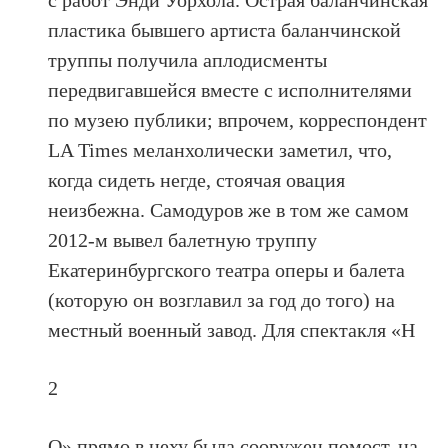
с работ Энди Уорхола. Острая баланчинская
пластика бывшего артиста баланчинской
труппы получила аплодисменты
передвигавшейся вместе с исполнителями
по музею публики; впрочем, корреспондент
LA Times меланхолически заметил, что,
когда сидеть негде, стоячая овация
неизбежна. Самодуров же в том же самом
2012-м вывел балетную труппу
Екатеринбургского театра оперы и балета
(которую он возглавил за год до того) на
местный военный завод. Для спектакля «H
2
O» прямо в цеху была сооружен помост, на