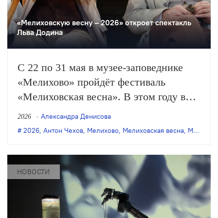
«Мелиховскую весну – 2026» откроет спектакль
Льва Додина
С 22 по 31 мая в музее-заповеднике
«Мелихово» пройдёт фестиваль
«Мелиховская весна». В этом году в
программу вошли постановки из
Александра Денисова
2026
России, Беларуси, Казахстана, Сербии,
2026
,
Антон Чехов
,
Мелихово
,
Мелиховская весна
,
Михаил Булгаков
Вьетнама и Туркменистана.
Спектаклем открытия станет «Дядя
Ваня» Малого драматического театра –
НОВОСТИ
Театра Европы.