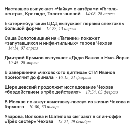
будущего» и станет частью фестиваля
Наставшев выпускает «Чайку» с актёрами «Гоголь-
центра», Крегжде, Толстогановой
«На нечётной стороне. Новая XIII».
14:08, 28 апреля
Екатеринбургский ЦСД выпускает первый спектакль
большой формы
12:27, 13 апреля
Саша Золотовицкий на «Таганке» покажет
«запутавшихся и инфантильных» героев Чехова
14:14, 07 апреля
Дмитрий Крымов выпускает «Дядю Ваню» в Нью-Йорке
19:45, 28 марта
В завершении «чеховского диптиха» СТИ Иванов
промолчит до финала
16:15, 21 февраля
Шерешевский продолжит исследование Чехова
«бездействием в трёх действиях»
17:54, 05 февраля
В Москве покажут «выставку-пьесу» из жизни Чехова и
Горького
10:00, 30 января
Уварова, Волкова и Шатилова сыграют в спин-оффе
«Трёх сестёр» Чехова
13:21, 29 декабря