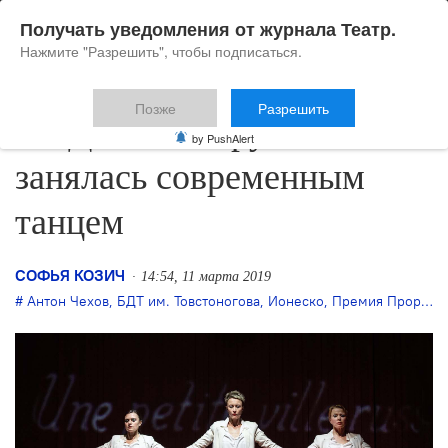
Получать уведомления от журнала Театр.
Нажмите "Разрешить", чтобы подписаться.
Позже
Разрешить
В БДТ часть труппы
by PushAlert
занялась современным
танцем
СОФЬЯ КОЗИЧ
14:54, 11 марта 2019
Антон Чехов
,
БДТ им. Товстоногова
,
Ионеско
,
Премия Прорыв
,