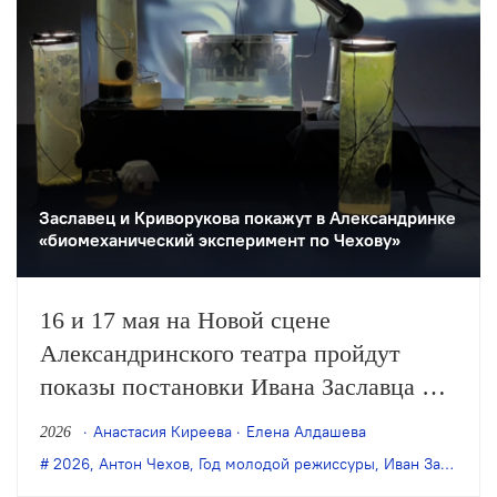
Заславец и Криворукова покажут в Александринке
«биомеханический эксперимент по Чехову»
16 и 17 мая на Новой сцене
Александринского театра пройдут
показы постановки Ивана Заславца и
Иры Криворуковой «Три сестры.
Анастасия Киреева
Елена Алдашева
2026
Грибная версия». Работа была создана
2026
,
Антон Чехов
,
Год молодой режиссуры
,
Иван Заславец
в ходе лаборатории «Театр: алгоритмы