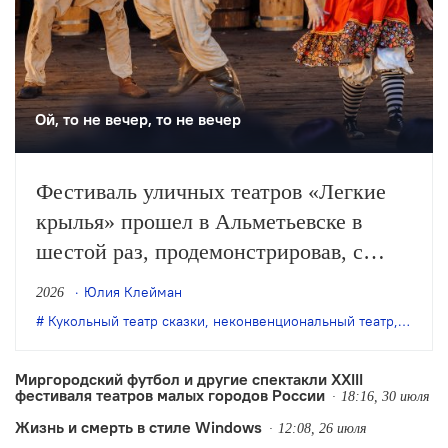
Ой, то не вечер, то не вечер
Фестиваль уличных театров «Легкие
крылья» прошел в Альметьевске в
шестой раз, продемонстрировав, с
одной стороны, особое качество
Юлия Клейман
2026
выращенной фестивалем аудитории, с
Кукольный театр сказки
,
неконвенциональный театр
,
театр 
другой – некоторые неизбежные новые
тренды.
Миргородский футбол и другие спектакли XXIII
фестиваля театров малых городов России
18:16, 30 июля
Жизнь и смерть в стиле Windows
12:08, 26 июля