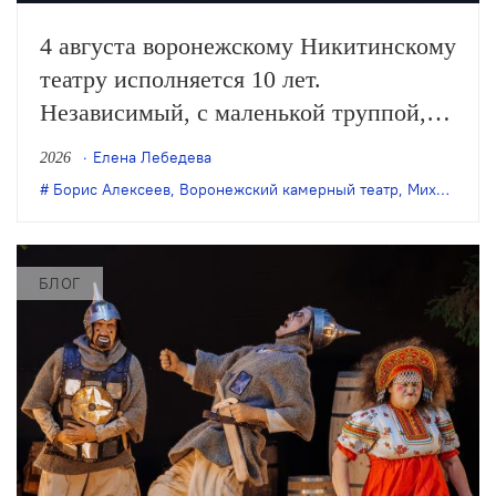
4 августа воронежскому Никитинскому
театру исполняется 10 лет.
Независимый, с маленькой труппой,
он все очевиднее становится
Елена Лебедева
2026
художественным явлением в
Борис Алексеев
,
Воронежский камерный театр
,
Михаил Бычков
масштабах страны, а его неутомимая
деятельность – феноменом
постоянного обновления сценического
БЛОГ
искусства. Елена Лебедева вспоминает
главные события в истории этого
театра.