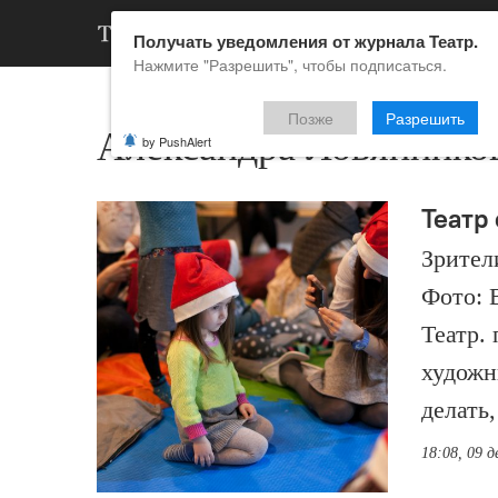
АРХИВ
НОВ
Получать уведомления от журнала Театр.
Нажмите "Разрешить", чтобы подписаться.
Позже
Разрешить
Александра Ловяннико
by PushAlert
Театр 
Зрител
Фото: 
Театр.
художн
делать,
18:08, 09 д