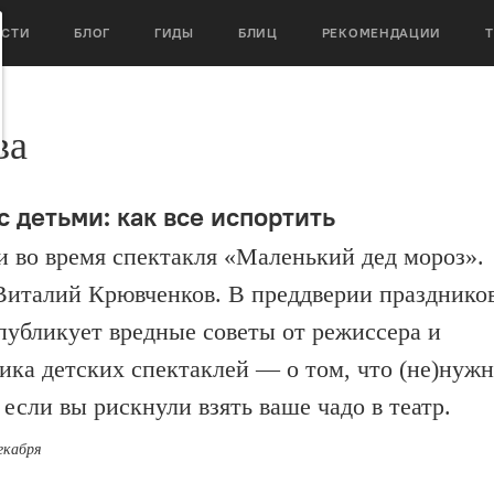
ОСТИ
БЛОГ
ГИДЫ
БЛИЦ
РЕКОМЕНДАЦИИ
ва
с детьми: как все испортить
и во время спектакля «Маленький дед мороз».
Виталий Крювченков. В преддверии празднико
 публикует вредные советы от режиссера и
ика детских спектаклей — о том, что (не)нуж
 если вы рискнули взять ваше чадо в театр.
екабря