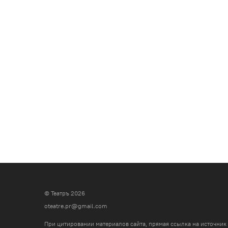
© Театръ 2026
oteatre.pr@gmail.com
При цитировании материалов сайта, прямая ссылка на источник