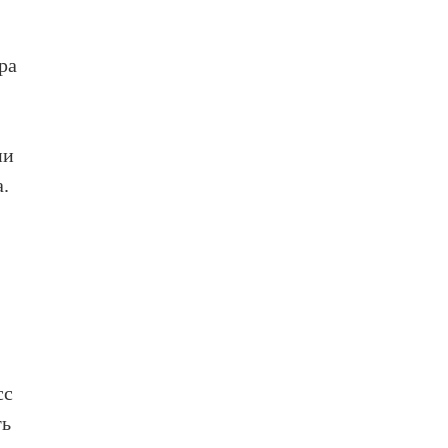
ра
ии
а.
сс
ть