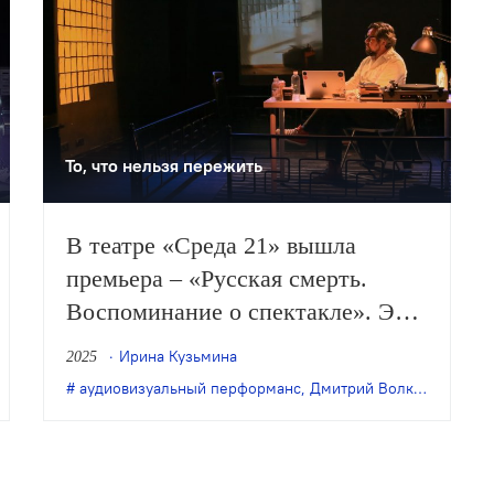
То, что нельзя пережить
В театре «Среда 21» вышла
премьера – «Русская смерть.
Воспоминание о спектакле». Это
соло и автофикшн режиссера и
Ирина Кузьмина
2025
перформера Дмитрия
рий Крестьянкин
аудиовизуальный перформанс
,
Ильдар Алекбаев
,
инклюзивный театр
,
Дмитрий Волкострелов
,
инклюзив
,
Волкострелова.