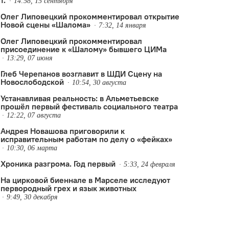
1.
14:58, 15 сентября
Олег Липовецкий прокомментировал открытие
Новой сцены «Шалома»
7:32, 14 января
Олег Липовецкий прокомментировал
присоединение к «Шалому» бывшего ЦИМа
13:29, 07 июня
Глеб Черепанов возглавит в ШДИ Сцену на
Новослободской
10:54, 30 августа
Устанавливая реальность: в Альметьевске
прошёл первый фестиваль социального театра
12:22, 07 августа
Андрея Новашова приговорили к
исправительным работам по делу о «фейках»
10:30, 06 марта
Хроника разгрома. Год первый
5:33, 24 февраля
На цирковой биеннале в Марселе исследуют
ный фестиваль
Среда 21
,
ЦИМ
,
Марсель Смердов
,
Особый взгляд
,
Родион Сабиров
,
первородный грех и язык животных
9:49, 30 декабря