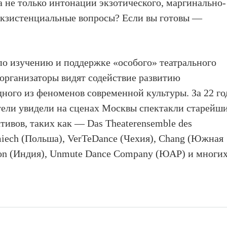
а не только интонации экзотического, маргинально-
 экзистенциальные вопросы? Если вы готовы —
о изучению и поддержке «особого» театрального
 организаторы видят содействие развитию
дного из феноменов современной культуры. За 22 го
тели увидели на сценах Москвы спектакли старейш
ивов, таких как — Das Theaterensemble des
miech (Польша), VerTeDance (Чехия), Chang (Южная
tion (Индия), Unmute Dance Company (ЮАР) и многи