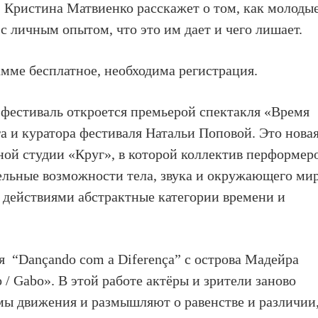
 Кристина Матвиенко расскажет о том, как молоды
с личным опытом, что это им дает и чего лишает.
амме бесплатное, необходима регистрация.
 фестиваль откроется премьерой спектакля «Время
а и куратора фестиваля Натальи Поповой. Это нова
ной студии «Круг», в которой коллектив перформер
ельные возможности тела, звука и окружающего ми
 действиями абстрактные категории времени и
я
“Dançando com a Diferença” с острова Мадейра
 / Gabo». В этой работе актёры и зрители заново
ы движения и размышляют о равенстве и различии