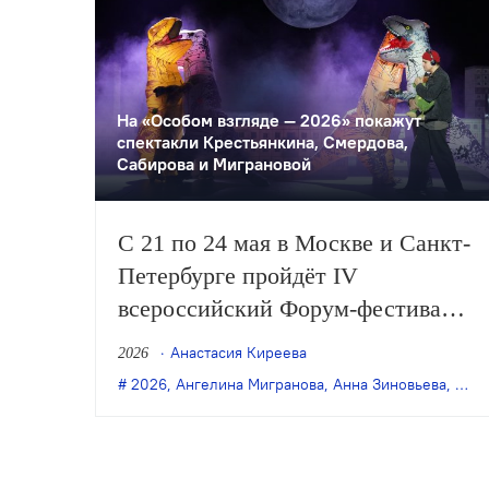
На «Особом взгляде — 2026» покажут
спектакли Крестьянкина, Смердова,
Сабирова и Миграновой
С 21 по 24 мая в Москве и Санкт-
Петербурге пройдёт IV
всероссийский Форум-фестиваль
«Особый взгляд», посвящённый
Анастасия Киреева
2026
инклюзивному и социальному
2026
,
Ангелина Мигранова
,
Анна Зиновьева
,
Дмит
театру. В программе —
спектакли, выставки, лекции,
семинары, лаборатории и