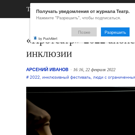
АРХИВ
НОВ
Получать уведомления от журнала Театр.
Нажмите "Разрешить", чтобы подписаться.
Позже
Разрешить
«Протеатр»-2022 анонс
by PushAlert
инклюзии
АРСЕНИЙ ИВАНОВ
16:16, 22 февраля 2022
2022
,
инклюзивный фестиваль
,
люди с ограниченны