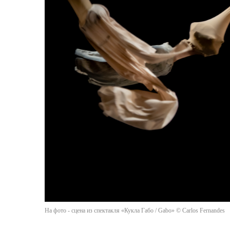
На фото - сцена из спектакля «Кукла Габо / Gabo» © Carlos Fernandes