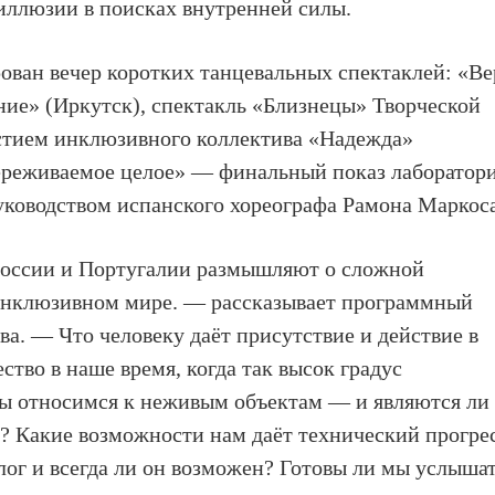
 иллюзии в поисках внутренней силы.
рован вечер коротких танцевальных спектаклей:
«Ве
ие» (Иркутск), спектакль «Близнецы» Творческой
стием инклюзивного коллектива «Надежда»
ереживаемое целое» — финальный показ лаборатор
руководством испанского хореографа Рамона Маркос
России и Португалии размышляют о сложной
 инклюзивном мире. — рассказывает программный
ва. — Что человеку даёт присутствие и действие в
ство в наше время, когда так высок градус
мы относимся к неживым объектам — и являются ли
? Какие возможности нам даёт технический прогре
лог и всегда ли он возможен? Готовы ли мы услыша