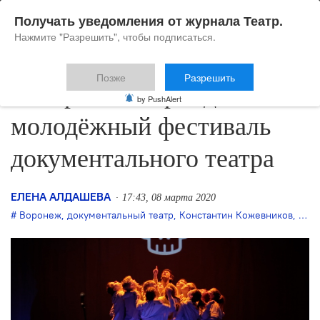
Получать уведомления от журнала Театр.
Нажмите "Разрешить", чтобы подписаться.
Позже
Разрешить
В Воронеже пройдёт
by PushAlert
молодёжный фестиваль
документального театра
ЕЛЕНА АЛДАШЕВА
17:43, 08 марта 2020
Воронеж
,
документальный театр
,
Константин Кожевников
,
новы