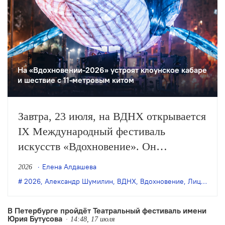
На «Вдохновении-2026» устроят клоунское кабаре
и шествие с 11-метровым китом
Завтра, 23 июля, на ВДНХ открывается
IX Международный фестиваль
искусств «Вдохновение». Он
продлится до 26 июля и объединит
Елена Алдашева
2026
спектакли разных форматов — от
2026
,
Александр Шумилин
,
ВДНХ
,
Вдохновение
,
Лицедеи
,
М
индийской и китайской хореографии
до многочасового перформанса по
В Петербурге пройдёт Театральный фестиваль имени
Юрия Бутусова
русской классике, концерты и другие
14:48, 17 июля