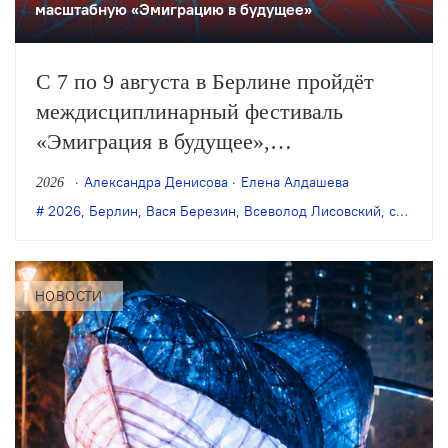
масштабную «Эмиграцию в будущее»
С 7 по 9 августа в Берлине пройдёт
междисциплинарный фестиваль
«Эмиграция в будущее»,
организованный художником Антоном
Александра Денисова
Елена Алдашева
2026
Польским и режиссёром Всеволодом
2026
,
Берлин
,
Вася Березин
,
Всеволод Лисовский
,
современное искусство
Лисовским. В программе — более 50
разноформатных событий:
перформансы, кинопоказы, лекции,
НОВОСТИ
воркшопы и многое другое.