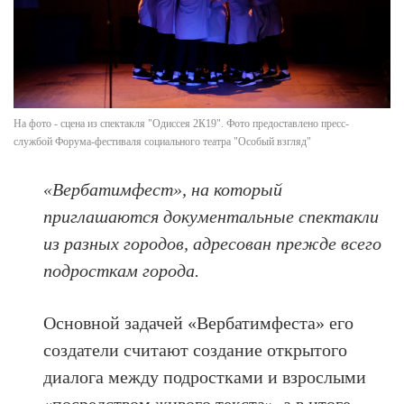
На фото - сцена из спектакля "Одиссея 2К19". Фото предоставлено пресс-
службой Форума-фестиваля социального театра "Особый взгляд"
«Вербатимфест», на который
приглашаются документальные спектакли
из разных городов, адресован прежде всего
подросткам города.
Основной задачей «Вербатимфеста» его
создатели считают создание открытого
диалога между подростками и взрослыми