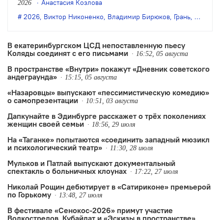
Анастасия Козлова
2026
Бирюкова.
2026
,
Виктор Никоненко
,
Владимир Бирюков
,
Грань
,
Денис 
В екатеринбургском ЦСД непоставленную пьесу
Коляды соединят с его письмами
16:52, 05 августа
В пространстве «Внутри» покажут «Дневник советского
андеграунда»
15:15, 05 августа
«Назаровцы» выпускают «пессимистическую комедию»
о самопрезентации
10:51, 03 августа
Дапкунайте в Эдинбурге расскажет о трёх поколениях
женщин своей семьи
18:56, 29 июля
На «Таганке» попытаются «соединить западный мюзикл
и психологический театр»
11:30, 28 июля
Мульков и Патлай выпускают документальный
спектакль о больничных клоунах
17:22, 27 июля
Николай Рощин дебютирует в «Сатириконе» премьерой
по Горькому
13:48, 27 июля
В фестивале «Сенокос-2026» примут участие
Волкострелов, Кубайлат и «Эскизы в пространстве»