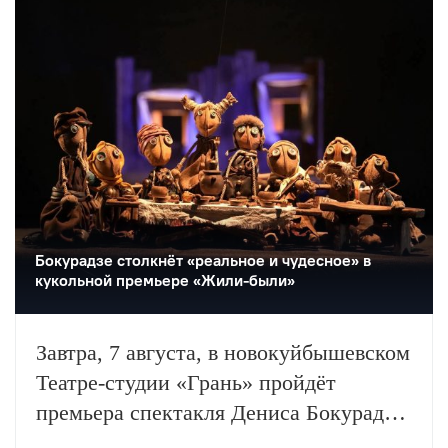
театрального фестиваля «Шаг на
улицу».
Бокурадзе столкнëт «реальное и чудесное» в
кукольной премьере «Жили-были»
Завтра, 7 августа, в новокуйбышевском
Театре-студии «Грань» пройдёт
премьера спектакля Дениса Бокурадзе
«Жили-были» по пьесе Владимира