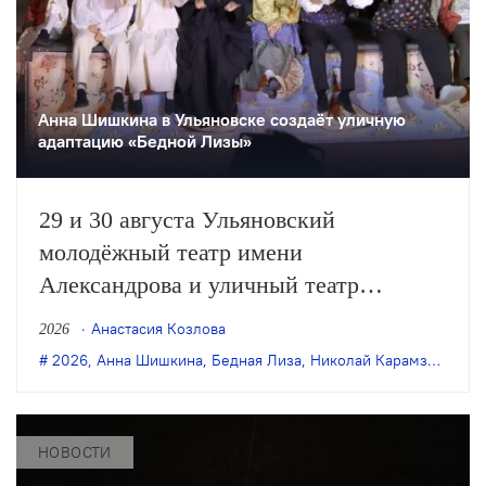
Анна Шишкина в Ульяновске создаëт уличную
адаптацию «Бедной Лизы»
29 и 30 августа Ульяновский
молодёжный театр имени
Александрова и уличный театр
«Странствующие куклы господина
Анастасия Козлова
2026
Пэжо» из Санкт-Петербурга покажут
2026
,
Анна Шишкина
,
Бедная Лиза
,
Николай Карамзин
,
пре
премьеру спектакля Анны Шишкиной
«Бедная Лиза» по одноимённой
повести Карамзина. Постановка
НОВОСТИ
станет одним из центральных событий