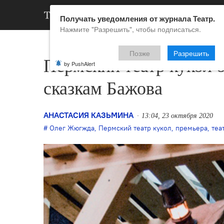
АРХИВ
НОВ
Получать уведомления от журнала Театр.
Нажмите "Разрешить", чтобы подписаться.
Позже
Разрешить
Пермский театр кукол о
by PushAlert
сказкам Бажова
АНАСТАСИЯ КАЗЬМИНА
13:04, 23 октября 2020
Олег Жюгжда
,
Пермский театр кукол
,
премьера
,
теа