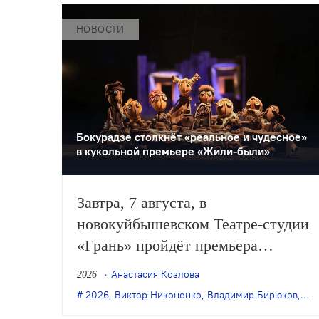
НОВОСТИ
Бокурадзе столкнëт «реальное и чудесное»
в кукольной премьере «Жили-были»
Завтра, 7 августа, в
новокуйбышевском Театре-студии
«Грань» пройдёт премьера
спектакля Дениса Бокурадзе
Анастасия Козлова
2026
«Жили-были» по пьесе
2026
,
Виктор Никоненко
,
Владимир Бирюков
,
Гра
Владимира Бирюкова.