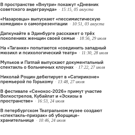
В пространстве «Внутри» покажут «Дневник
советского андеграунда»
15:15, 05 августа
«Назаровцы» выпускают «пессимистическую
комедию» о самопрезентации
10:51, 03 августа
Дапкунайте в Эдинбурге расскажет о трёх
поколениях женщин своей семьи
18:56, 29 июля
На «Таганке» попытаются «соединить западный
мюзикл и психологический театр»
11:30, 28 июля
Мульков и Патлай выпускают документальный
спектакль о больничных клоунах
17:22, 27 июля
Николай Рощин дебютирует в «Сатириконе»
премьерой по Горькому
13:48, 27 июля
В фестивале «Сенокос-2026» примут участие
Волкострелов, Кубайлат и «Эскизы в
пространстве»
16:53, 24 июля
В петербургском Театральном музее создают
«спектакль-призрак» об уборщице-
хранительнице
10:46, 24 июля
онов и Кузнецов
,
ЦСД Екатеринбург