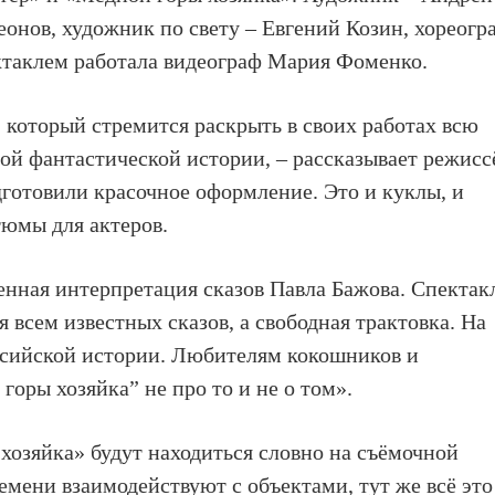
онов, художник по свету – Евгений Козин, хореогр
ктаклем работала видеограф Мария Фоменко.
 который стремится раскрыть в своих работах всю
той фантастической истории, – рассказывает режисс
дготовили красочное оформление. Это и куклы, и
тюмы для актеров.
менная интерпретация сказов Павла Бажова. Спектак
я всем известных сказов, а свободная трактовка. На
ссийской истории. Любителям кокошников и
горы хозяйка” не про то и не о том».
хозяйка» будут находиться словно на съёмочной
емени взаимодействуют с объектами, тут же всё это