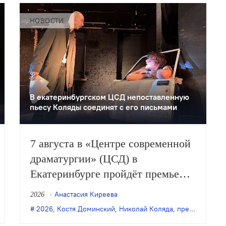
НОВОСТИ
В екатеринбургском ЦСД непоставленную
пьесу Коляды соединят с его письмами
7 августа в «Центре современной
драматургии» (ЦСД) в
Екатеринбурге пройдёт премьера
спектакля Кости Доминского
Анастасия Киреева
2026
«Симонов и Кузнецов» по
нь
,
Денис Бокурадзе
2026
,
Костя Доминский
,
Новокуйбышевск
,
Николай Коляда
,
премьера
,
театр кукол
,
премьера
,
Сим
одноимённой пьесе Николая