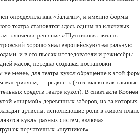
нен определила как «балаган», и именно формы
ного театра становятся здесь одним из ключевых
ным: ключевое решение «Шутников» связано
Островский хорошо знал европейскую театральную
одами, и в его пьесах исследователи и режиссёры
дией масок, нередко создавая постановки
м не менее, для театра кукол обращение к этой форм
м материалом, — редкость (хотя маски как таковые
тельных средств театра кукол). В спектакле Коонен
утой «ширмой» деревянных заборов, из-за которых
 выходят артисты, исполняющие роли в живом плане
оявляются куклы разных систем, включая
рушек перчаточных «шутников».