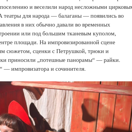
к поселению и веселили народ несложными цирковы
А театры для народа — балаганы — появились во
авления в них обычно давали во временных
строении или под большим тканевым куполом,
центре площади. На импровизированной сцене
ым сюжетом, сценки с Петрушкой, трюки и
ики приносили „потешные панорамы“ — райки.
“ — импровизатора и сочинителя.