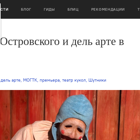
ОСТИ
БЛОГ
ГИДЫ
БЛИЦ
РЕКОМЕНДАЦИИ
Островского и дель арте в
,
дель арте
,
МОГТК
,
премьера
,
театр кукол
,
Шутники