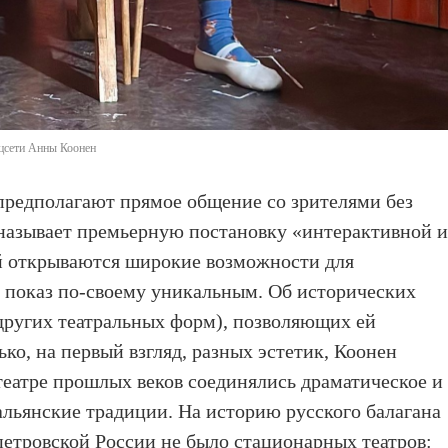
цсети Анны Коонен
 предполагают прямое общение со зрителями без
 называет премьерную постановку «интерактивной 
ой открываются широкие возможности для
показ по-своему уникальным. Об исторических
 других театральных форм), позволяющих ей
ько, на первый взгляд, разных эстетик, Коонен
театре прошлых веков соединялись драматическое и
альянские традиции. На историю русского балагана
петровской России не было стационарных театров: