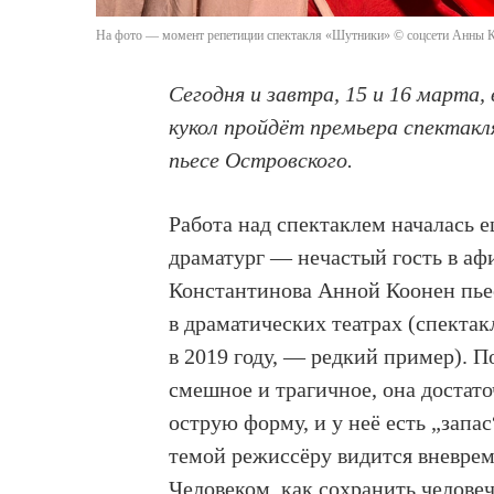
На фото — момент репетиции спектакля «Шутники» © соцсети Анны 
Сегодня и завтра, 15 и 16 марта
кукол пройдёт премьера спектак
пьесе Островского.
Работа над спектаклем началась 
драматург — нечастый гость в аф
Константинова Анной Коонен пье
в драматических театрах (спекта
в 2019 году, — редкий пример). П
смешное и трагичное, она достато
острую форму, и у неё есть „запа
темой режиссёру видится вневреме
Человеком, как сохранить человеч