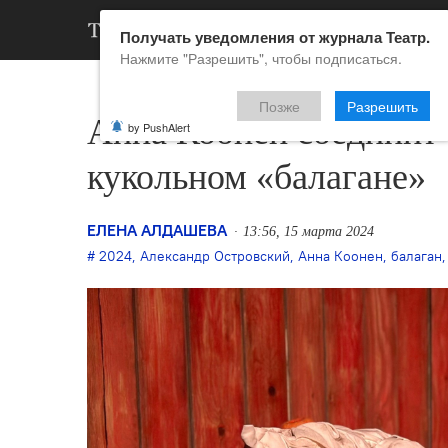
АРХИВ
НОВ
Получать уведомления от журнала Театр.
Нажмите "Разрешить", чтобы подписаться.
Позже
Разрешить
Анна Коонен соединит 
by PushAlert
кукольном «балагане»
ЕЛЕНА АЛДАШЕВА
13:56, 15 марта 2024
2024
,
Александр Островский
,
Анна Коонен
,
балаган