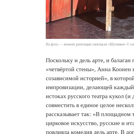
На фото — момент репетиции спектакля «Шутники» © со
Поскольку и дель арте, и балаган
«четвёртой стены», Анна Коонен
созависимой историей», в котор
импровизации, делающей каждый 
истоках русского театра кукол (и
совместить в единое целое нескол
рассказывает так: «В площадном 
цирковое искусство, русские и ит
повлияла комедия дель арте. В до