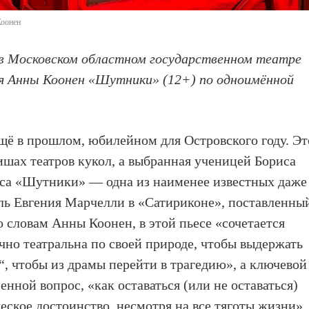
Коонен
, в Московском областном государственном театре
ля Анны Коонен «Шутники» (12+) по одноимённой
ещё в прошлом, юбилейном для Островского году. Эт
ишах театров кукол, а выбранная ученицей Бориса
са «Шутники» — одна из наименее известных даже
кль Евгения Марчелли в «Сатириконе», поставленны
о словам Анны Коонен, в этой пьесе «сочетается
чно театральна по своей природе, чтобы выдержать
с“, чтобы из драмы перейти в трагедию», а ключевой
нной вопрос, «как оставаться (или не оставаться)
еское достоинство, несмотря на все тяготы жизни».