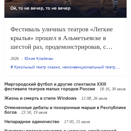
Ой, то не вечер, то не вечер
Фестиваль уличных театров «Легкие
крылья» прошел в Альметьевске в
шестой раз, продемонстрировав, с
одной стороны, особое качество
Юлия Клейман
2026
выращенной фестивалем аудитории, с
Кукольный театр сказки
,
неконвенциональный театр
,
театр 
другой – некоторые неизбежные новые
тренды.
Миргородский футбол и другие спектакли XXIII
фестиваля театров малых городов России
18:16, 30 июля
Жизнь и смерть в стиле Windows
12:08, 26 июля
Отмененные дебаты и похоронные марши в Республике
богов
23:50, 19 июля
Непарадное одиночество
17:05, 15 июля
Кураторы повседневности: о немецко-швейцарской