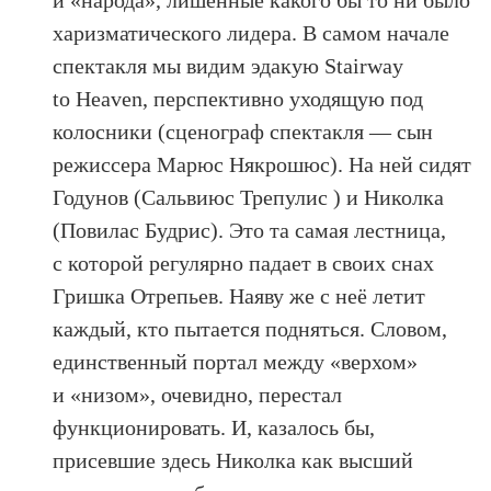
и «народа», лишённые какого бы то ни было
харизматического лидера. В самом начале
спектакля мы видим эдакую Stairway
to Heaven, перспективно уходящую под
колосники (сценограф спектакля — сын
режиссера Марюс Някрошюс). На ней сидят
Годунов (Сальвиюс Трепулис ) и Николка
(Повилас Будрис). Это та самая лестница,
с которой регулярно падает в своих снах
Гришка Отрепьев. Наяву же с неё летит
каждый, кто пытается подняться. Словом,
единственный портал между «верхом»
и «низом», очевидно, перестал
функционировать. И, казалось бы,
присевшие здесь Николка как высший