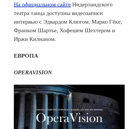
На официальном сайте
Нидерландского
театра танца доступны видеозаписи
интервью с Эдвардом Клюгом, Марко Гёке,
Франком Шартье, Хофешем Шехтером и
Иржи Килианом.
ЕВРОПА
OPERAVISION