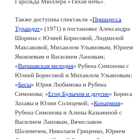
Гарольда Мюллера «Тихая ночь».
Также доступны спектакли «
Принцесса
Турандот
» (1971) в постановке Александра
Шорина с Юлией Борисовой, Людмилой
Максаковой, Михаилом Ульяновым, Юрием
Яковлевым и Василием Лановым;
«
Варшавская мелодия
» Рубена Симонова с
Юлией Борисовой и Михаилом Ульяновым;
«
Бесы
» Юрия Любимова и Рубена
Симонова; «
Егор Булычов и другие
» Бориса
Захавы и Юлии Солнцевой; «
Конармия
»
Рубена Симонова и Алины Казьминой с
Василием Лановым, Вячеславом
Шалевичем, Николаем Гриценко, Юрием