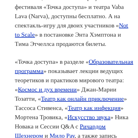
фестиваля «Точка доступа» и театра Vaba
Lava (Narva), доступны бесплатно. А на
спектакль-игру для двоих участников «
Not
to Scale
» в постановке Энта Хэмптона и
Тима Этчеллса продаются билеты.
«Точка доступа» в разделе «
Образовательная
программа
» показывает лекции ведущих
теоретиков и практиков мирового театра:
«
Космос и дух времени
» Джан-Марии
Тозатти, «
Театр как онлайн приключение
»
Тассоса Стивенса, «
Театр как инфекция
»
Мортена Тровика, «
Искусство звука
» Ника
Новака и Сессии Q&A с
Ричардом
Шехнером
и
Мило Рау
, а также запись