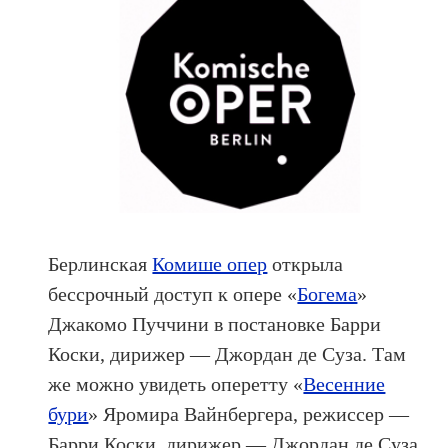
Берлинская
Комише опер
открыла
бессрочный доступ к опере «
Богема
»
Джакомо Пуччини в постановке Барри
Коски, дирижер — Джордан де Суза. Там
же можно увидеть оперетту «
Весенние
бури
» Яромира Вайнбергера, режиссер —
Барри Коски, дирижер — Джордан де Суза.