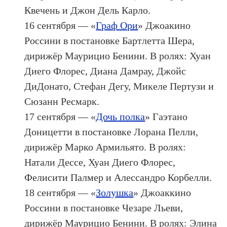
Квечень и Джон Дель Карло.
16 сентября — «
Граф Ори
» Джоакино
Россини в постановке Бартлетта Шера,
дирижёр Маурицио Бенини. В ролях: Хуан
Диего Флорес, Диана Дамрау, Джойс
ДиДонато, Стефан Дегу, Микеле Пертузи и
Сюзанн Ресмарк.
17 сентября — «
Дочь полка
» Гаэтано
Доницетти в постановке Лорана Пелли,
дирижёр Марко Армильято. В ролях:
Натали Дессе, Хуан Диего Флорес,
Фелисити Палмер и Алессандро Корбелли.
18 сентября — «
Золушка
» Джоаккино
Россини в постановке Чезаре Льеви,
дирижёр Маурицио Бенини. В ролях: Элина