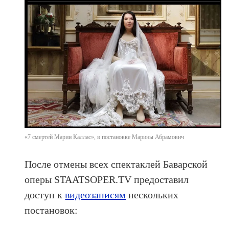
«7 смертей Марии Каллас», в постановке Марины Абрамович
После отмены всех спектаклей Баварской
оперы STAATSOPER.TV предоставил
доступ к
видеозаписям
нескольких
постановок: