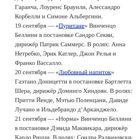
Гаранча, Лоуренс Браунли, Алессандро
Корбелли и Симоне Альбергини.
19 сентября — «
Пуритане
» Винченцо
Беллини в постановке Сандро Секви,
дирижёр Патрик Саммерс. В ролях: Анна
Нетребко, Эрик Катлер, Джон Релья и
Франко Вассалло.
20 сентября — «
Любовный напиток
»
Гаэтано Доницетти в постановке Бартлетта
Шера, дирижёр Доминго Хиндоян. В ролях:
Притти Йенде, Мэтью Поленцани, Давиде
Лучано и Ильдебрандо д’Арканджело.
21 сентября — «Норма» Винченцо Беллини
в постановке Дэвида Маквикара, дирижёр
Карло Рицци. В ролях: Сондра Радвановски,