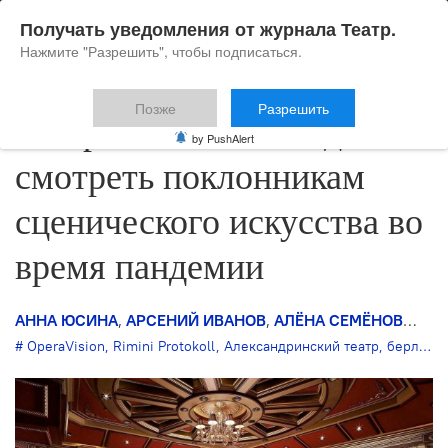
Получать уведомления от журнала Театр.
Нажмите "Разрешить", чтобы подписаться.
Позже
Разрешить
Театр в сети: что и где
by PushAlert
смотреть поклонникам
сценического искусства во
время пандемии
АННА ЮСИНА
,
АРСЕНИЙ ИВАНОВ
,
АЛЁНА СЕМЁНОВА
20
OperaVision
,
Rimini Protokoll
,
Александринский театр
,
берлинская Штаатсопер