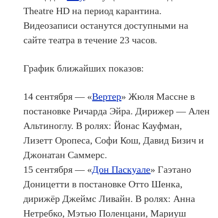
Theatre HD на период карантина.
Видеозаписи останутся доступными на
сайте театра в течение 23 часов.
График ближайших показов:
14 сентября — «
Вертер
» Жюля Массне в
постановке Ричарда Эйра. Дирижер — Ален
Альтиноглу. В ролях: Йонас Кауфман,
Лизетт Оропеса, Софи Кош, Давид Бизич и
Джонатан Саммерс.
15 сентября — «
Дон Паскуале
» Гаэтано
Доницетти в постановке Отто Шенка,
дирижёр Джеймс Ливайн. В ролях: Анна
Нетребко, Мэтью Поленцани, Мариуш