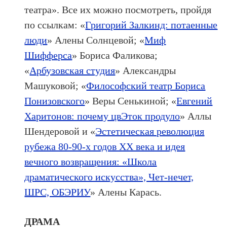
театра». Все их можно посмотреть, пройдя
по ссылкам: «
Григорий Залкинд: потаенные
люди
» Алены Солнцевой; «
Миф
Шифферса
» Бориса Фаликова;
«
Арбузовская студия
» Александры
Машуковой; «
Философский театр Бориса
Понизовского
» Веры Сенькиной; «
Евгений
Харитонов: почему цвЭток продуло
» Аллы
Шендеровой и «
Эстетическая революция
рубежа 80-90-х годов XX века и идея
вечного возвращения: «Школа
драматического искусства», Чет-нечет,
ШРС, ОБЭРИУ
» Алены Карась.
ДРАМА