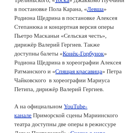
Трелиньского, «
Тоска
» Джаккомо Пуччини
в постановке Пола Карана, «
Левша
»
Родиона Щедрина в постановке Алексея
Степанюка и концертная версия оперы
Пьетро Масканьи «Сельская честь»,
дирижёр Валерий Гергиев. Также
доступны балеты «
Конёк-Горбунок
»
Родиона Щедрина в хореографии Алексея
Ратманского и «
Спящая красавица
» Петра
Чайковского в хореографии Мариуса
Петипа, дирижёр Валерий Гергиев.
А на официальном
YouTube-
канале
Приморской сцены Мариинского
театра доступны две оперы в режиссуре