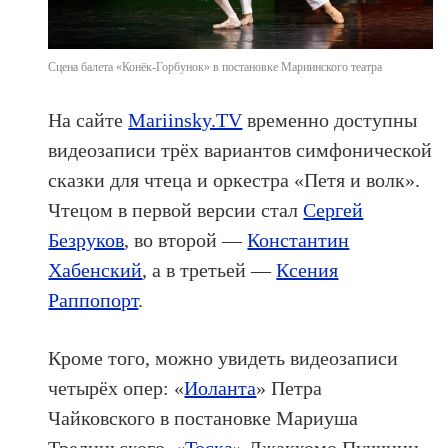
Сцена балета «Конёк-Горбунок» в постановке Мариинского театра
На сайте
Mariinsky.TV
временно доступны
видеозаписи трёх вариантов симфонической
сказки для чтеца и оркестра «Петя и волк».
Чтецом в первой версии стал
Сергей
Безруков
, во второй —
Константин
Хабенский
, а в третьей —
Ксения
Раппопорт
.
Кроме того, можно увидеть видеозаписи
четырёх опер: «
Иоланта
» Петра
Чайковского в постановке Мариуша