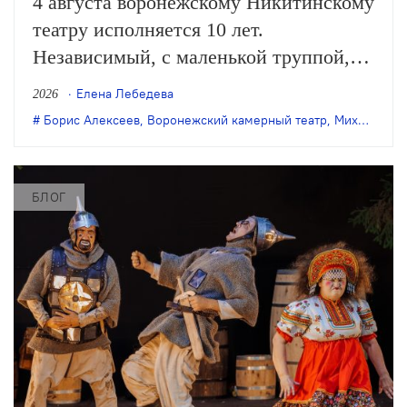
4 августа воронежскому Никитинскому
театру исполняется 10 лет.
Независимый, с маленькой труппой,
он все очевиднее становится
Елена Лебедева
2026
художественным явлением в
Борис Алексеев
,
Воронежский камерный театр
,
Михаил Бычков
масштабах страны, а его неутомимая
деятельность – феноменом
постоянного обновления сценического
БЛОГ
искусства. Елена Лебедева вспоминает
главные события в истории этого
театра.