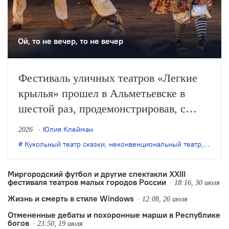
Ой, то не вечер, то не вечер
Фестиваль уличных театров «Легкие
крылья» прошел в Альметьевске в
шестой раз, продемонстрировав, с
одной стороны, особое качество
Юлия Клейман
2026
выращенной фестивалем аудитории, с
Кукольный театр сказки
,
неконвенциональный театр
,
театр 
другой – некоторые неизбежные новые
тренды.
Миргородский футбол и другие спектакли XXIII
фестиваля театров малых городов России
18:16, 30 июля
Жизнь и смерть в стиле Windows
12:08, 26 июля
Отмененные дебаты и похоронные марши в Республике
богов
23:50, 19 июля