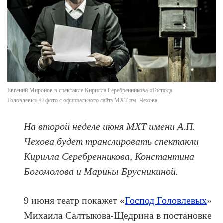
Евгений Миронов в спектакле Кирилла Серебренникова «Господа
Головлевы» © фото с официального сайта МХТ им. Чехова
На второй неделе июня МХТ имени А.П.
Чехова будет транслировать спектакли
Кирилла Серебренникова, Константина
Богомолова и Марины Брусникиной.
9 июня театр покажет «
Господ Головлевых
»
Михаила Салтыкова-Щедрина в постановке