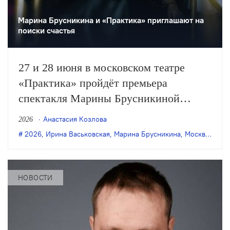
Марина Брусникина и «Практика» приглашают на
поиски счастья
27 и 28 июня в московском театре
«Практика» пройдёт премьера
спектакля Марины Брусникиной
«Чтобы нам всем было хорошо и
Анастасия Козлова
2026
прекрасно» по пьесам Ирины
2026
,
Ирина Васьковская
,
Марина Брусникина
,
Москва
,
прем
Васьковской.
НОВОСТИ