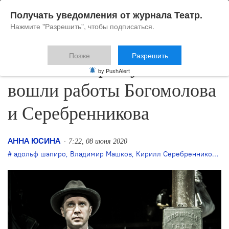
Получать уведомления от журнала Театр.
Нажмите "Разрешить", чтобы подписаться.
Позже
Разрешить
В онлайн-афишу МХТ
by PushAlert
вошли работы Богомолова
и Серебренникова
АННА ЮСИНА
7:22, 08 июня 2020
адольф шапиро
,
Владимир Машков
,
Кирилл Серебренников
,
Ко