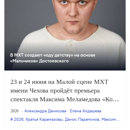
В МХТ создают «оду детству» на основе
«Мальчиков» Достоевского
23 и 24 июня на Малой сцене МХТ
имени Чехова пройдёт премьера
спектакля Максима Меламедова «Коля
Красоткин» по мотивам романа
Александра Денисова
Елена Алдашева
2026
Достоевского «Братья Карамазовы».
2026
,
братья Карамазовы
,
Денис Парамонов
,
Максим Меламедов