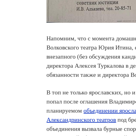
Напомним, что с момента домашне
Волковского театра Юрия Итина, 
внезапного (без обсуждения кан
директора Алексея Туркалова в д
обязанности также и директора Во
В топ не только ярославских, но
попал после оглашения Владимир
планируемом
объединении яросла
Александринского театров
под бре
объединения вызвала бурные споры