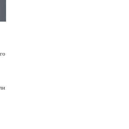
го
ли
а