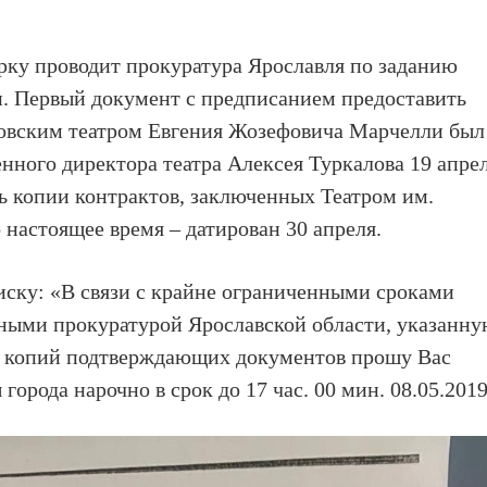
ерку проводит прокуратура Ярославля по заданию
и. Первый документ с предписанием предоставить
овским театром Евгения Жозефовича Марчелли был
нного директора театра Алексея Туркалова 19 апрел
ь копии контрактов, заключенных Театром им.
о настоящее время – датирован 30 апреля.
ску: «В связи с крайне ограниченными сроками
нными прокуратурой Ярославской области, указанн
 копий подтверждающих документов прошу Вас
города нарочно в срок до 17 час. 00 мин. 08.05.2019