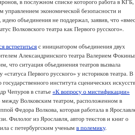
онов, в послужном списке которого работа в КГБ,
ым управлением экономической безопасности и
идею объединения не поддержал, заявив, что «вме
татус Волковского театра как Первого русского».
ся встретиться
с инициатором объединения двух
дителем Александринского театра Валерием Фокины
им, что ситуация объединения театров вызвала
у «статуса Первого русского» у историков театра. В
о государственного института сценических искусст
др Чепуров в статье
«К вопросу о мистификации»
о между Волковским театром, расположенном в
уппой Федора Волкова, которая работала в Ярославл
зи. Филолог из Ярославля, автор текстов и книг о
пила с петербургским ученым
в полемику
.